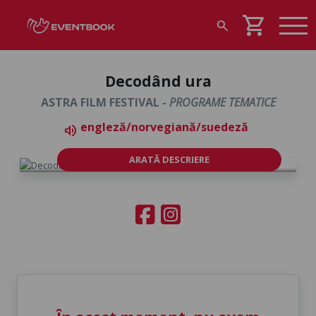
shopping_cart
search
Decodând ura
ASTRA FILM FESTIVAL -
PROGRAME TEMATICE
engleză/norvegiană/suedeză
volume_up
ARATĂ DESCRIERE