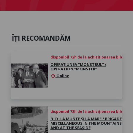
ÎȚI RECOMANDĂM
disponibil 72h de la achiziționarea biletului
OPERAȚIUNEA ”MONSTRUL” /
OPERATION ”MONSTER”
Online
location_on
disponibil 72h de la achiziționarea biletului
B. D. LA MUNTE ȘI LA MARE / BRIGADE
MISCELLANEOUS IN THE MOUNTAINS
AND AT THE SEASIDE