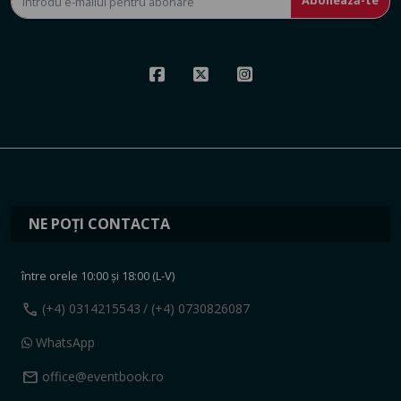
NE POȚI CONTACTA
între orele 10:00 și 18:00 (L-V)
call
(+4) 0314215543
/ (+4) 0730826087
WhatsApp
mail
office@eventbook.ro