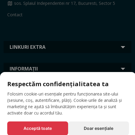
map
sos. Splaiul Independentei nr 17, Bucuresti, Sector 5
Contact
LINKURI EXTRA
INFORMAȚII
Respectăm confidențialitatea ta
ETICHETE
Folosim cookie-uri esențiale pentru funcționarea site-ului
(sesiune, coș, autentificare, plăți). Cookie-urile de analiză și
marketing ne ajută să îmbunătățim experiența ta și sunt
activate doar cu acordul tău.
Acceptă toate
Doar esențiale