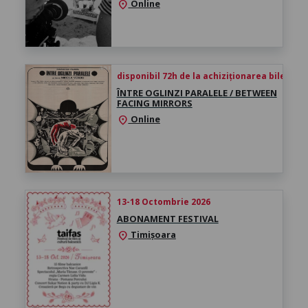
Online
location_on
disponibil 72h de la achiziționarea biletului
ÎNTRE OGLINZI PARALELE / BETWEEN
FACING MIRRORS
Online
location_on
13-18 Octombrie 2026
ABONAMENT FESTIVAL
Timișoara
location_on