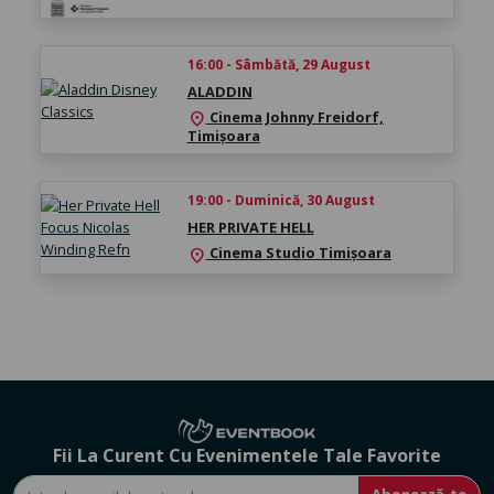
16:00 - Sâmbătă, 29 August
ALADDIN
Cinema Johnny Freidorf,
location_on
Timișoara
19:00 - Duminică, 30 August
HER PRIVATE HELL
Cinema Studio Timișoara
location_on
Fii La Curent Cu Evenimentele Tale Favorite
Abonează-te