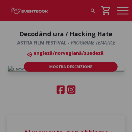
shopping_cart
search
Decodând ura / Hacking Hate
ASTRA FILM FESTIVAL -
PROGRAME TEMATICE
engleză/norvegiană/suedeză
volume_up
MOSTRA DESCRIZIONE