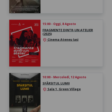
15:00 - Oggi, 8 Agosto
FRAGMENTE DINTR-UN ATELIER
(2025)
Cinema Ateneu Iași
location_on
10:00 - Mercoledì, 12 Agosto
SFÂRȘITUL LUMII
Sala 1, Green Village
location_on