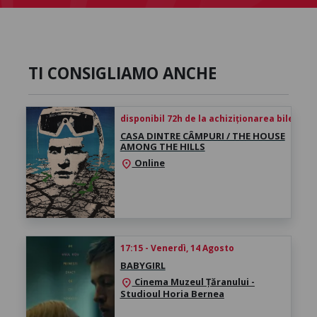
TI CONSIGLIAMO ANCHE
disponibil 72h de la achiziționarea biletului
CASA DINTRE CÂMPURI / THE HOUSE
AMONG THE HILLS
Online
location_on
17:15 - Venerdì, 14 Agosto
BABYGIRL
Cinema Muzeul Țăranului -
location_on
Studioul Horia Bernea