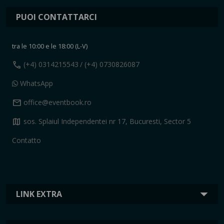
PUOI CONTATTARCI
tra le 10:00 e le 18:00 (L-V)
call
(+4) 0314215543
/ (+4) 0730826087
WhatsApp
mail
office@eventbook.ro
map
sos. Splaiul Independentei nr 17, Bucuresti, Sector 5
Contatto
LINK EXTRA