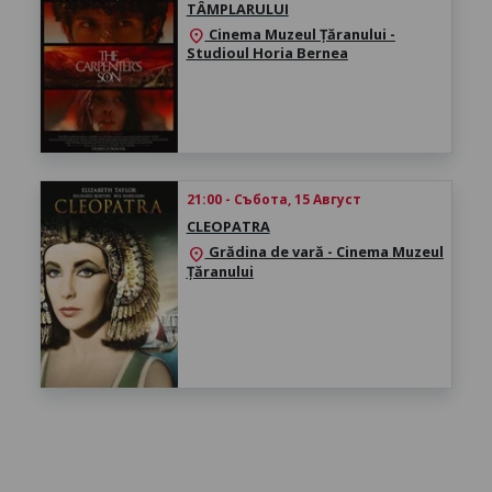
TÂMPLARULUI
Cinema Muzeul Țăranului -
location_on
Studioul Horia Bernea
21:00 - Събота, 15 Август
CLEOPATRA
Grădina de vară - Cinema Muzeul
location_on
Țăranului