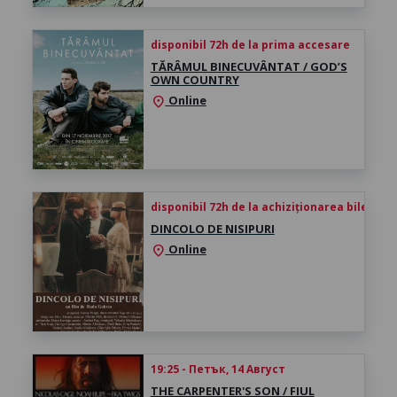
disponibil 72h de la prima accesare
TĂRÂMUL BINECUVÂNTAT / GOD’S
OWN COUNTRY
Online
location_on
disponibil 72h de la achiziționarea biletului
DINCOLO DE NISIPURI
Online
location_on
19:25 - Петък, 14 Август
THE CARPENTER'S SON / FIUL