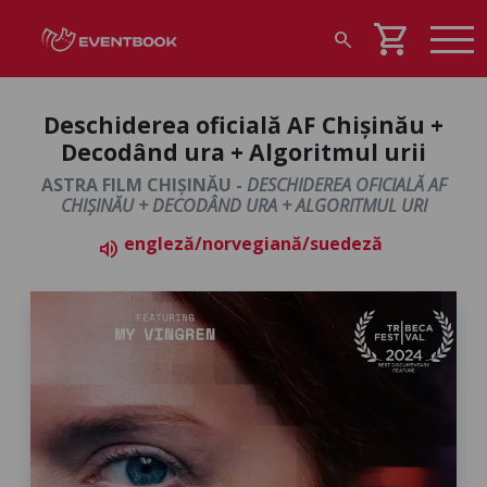
shopping_cart
search
Deschiderea oficială AF Chișinău +
Decodând ura + Algoritmul urii
ASTRA FILM CHIȘINĂU -
DESCHIDEREA OFICIALĂ AF
CHIȘINĂU + DECODÂND URA + ALGORITMUL URI
engleză/norvegiană/suedeză
volume_up