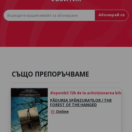
Абонирай се
СЪЩО ПРЕПОРЪЧВАМЕ
disponibil 72h de la achiziționarea biletului
PĂDUREA SPÂNZURAȚILOR / THE
FOREST OF THE HANGED
Online
location_on