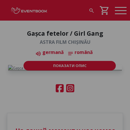
shopping_cart
search
Gașca fetelor / Girl Gang
ASTRA FILM CHIȘINĂU
germană
română
volume_up
notes
ПОКАЗАТИ ОПИС