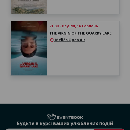
21:30 - Неділя, 16 Серпень
THE VIRGIN OF THE QUARRY LAKE
Méliès Open Air
location_on
Будьте в курсі ваших улюблених подій