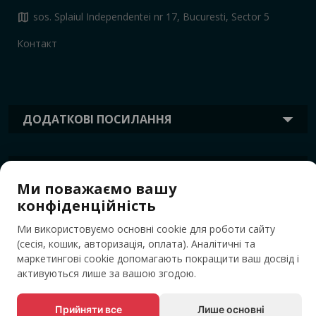
map
sos. Splaiul Independentei nr 17, Bucuresti, Sector 5
Контакт
ДОДАТКОВІ ПОСИЛАННЯ
ІНФОРМАЦІЯ
Ми поважаємо вашу
конфіденційність
ТЕГИ
Ми використовуємо основні cookie для роботи сайту
(сесія, кошик, авторизація, оплата). Аналітичні та
маркетингові cookie допомагають покращити ваш досвід і
активуються лише за вашою згодою.
Прийняти все
Лише основні