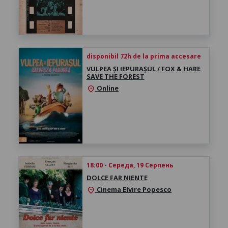
disponibil 72h de la prima accesare
VULPEA ȘI IEPURAȘUL / FOX & HARE
SAVE THE FOREST
Online
location_on
18:00 - Середа, 19 Серпень
DOLCE FAR NIENTE
Cinema Elvire Popesco
location_on