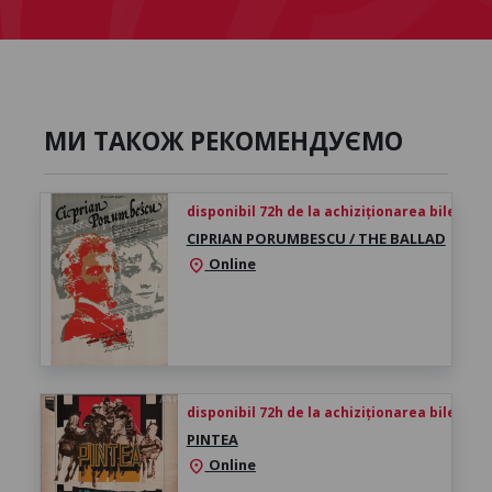
МИ ТАКОЖ РЕКОМЕНДУЄМО
disponibil 72h de la achiziționarea biletului
CIPRIAN PORUMBESCU / THE BALLAD
Online
location_on
disponibil 72h de la achiziționarea biletului
PINTEA
Online
location_on