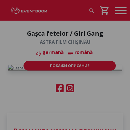
shopping_cart
search
Gașca fetelor / Girl Gang
ASTRA FILM CHIȘINĂU
germană
română
volume_up
notes
ПОКАЖИ ОПИСАНИЕ