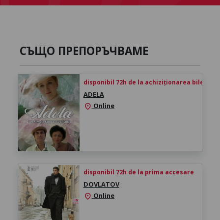
СЪЩО ПРЕПОРЪЧВАМЕ
disponibil 72h de la achiziționarea biletului
ADELA
Online
location_on
disponibil 72h de la prima accesare
DOVLATOV
Online
location_on