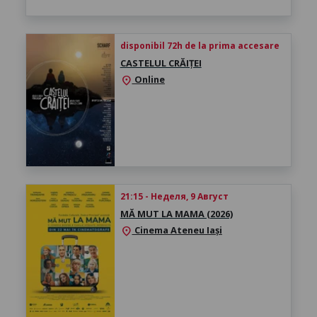
disponibil 72h de la prima accesare
CASTELUL CRĂIȚEI
Online
location_on
21:15 - Неделя, 9 Август
MĂ MUT LA MAMA (2026)
Cinema Ateneu Iași
location_on