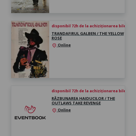
disponibil 72h de la achiziționarea biletului
TRANDAFIRUL GALBEN / THE YELLOW
ROSE
Online
location_on
disponibil 72h de la achiziționarea biletului
RĂZBUNAREA HAIDUCILOR / THE
OUTLAWS TAKE REVENGE
Online
location_on