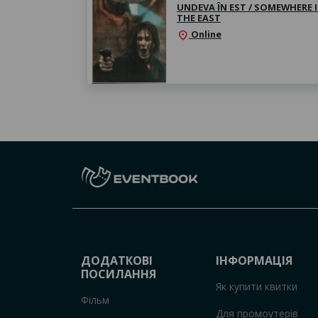
UNDEVA ÎN EST / SOMEWHERE 
THE EAST
Online
location_on
ДОДАТКОВІ
ІНФОРМАЦІЯ
ПОСИЛАННЯ
Як купити квитки
Фільм
Для промоутерів