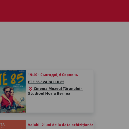
19:40 - Сьогодні, 6 Серпень
ÉTÉ 85 / VARA LUI 85
Cinema Muzeul Țăranului -
location_on
Studioul Horia Bernea
Valabil 2 luni de la data achiziționării