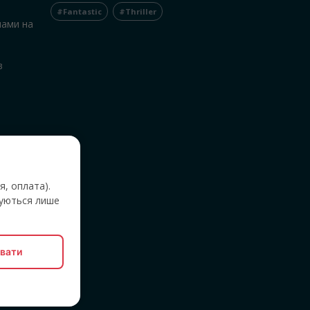
#Fantastic
#Thriller
нами на
в
я, оплата).
вуються лише
вати