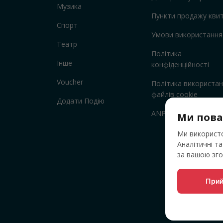
Музика
Пункти продажу квит
Спорт
Умови використання
Театр
Політика
Інше
конфіденційності
Voucher
Політика використа
файлів cookie
Додати Подію
ANPC
Ми пова
Ми використо
Аналітичні т
за вашою зг
Прий