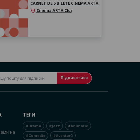
CARNET DE 5 BILETE CINEMA ARTA
Cinema ARTA Cluj
location_on
Підписатися
А
ТЕГИ
#Drama
#Jazz
#Animație
нами на
#Comedie
#Aventură