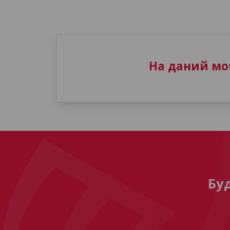
На даний мом
Бу