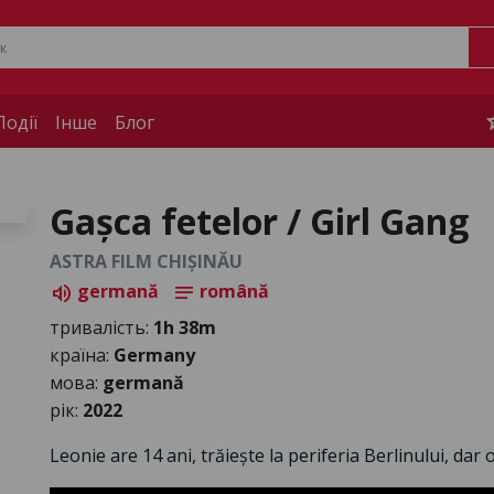
s
одії
Інше
Блог
Gașca fetelor / Girl Gang
ASTRA FILM CHIȘINĂU
germană
română
volume_up
notes
тривалість:
1h 38m
країна:
Germany
мова:
germană
рік:
2022
Leonie are 14 ani, trăiește la periferia Berlinului, dar