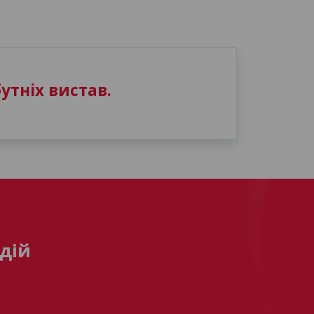
утніх вистав.
дій