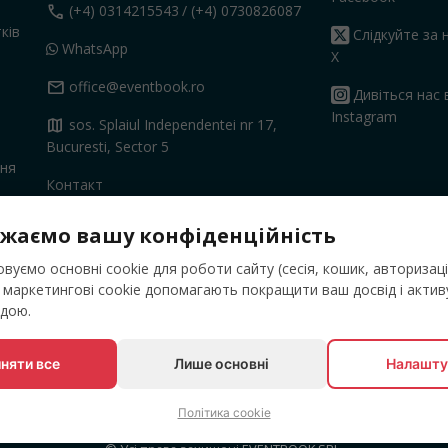
call
(+4) 0314215543
/ (+4) 0730826087
ків
Слідкуйте за 
WhatsApp
X
mail
office@eventbook.ro
Дивіться нас 
Instagram
map
sos. Splaiul Independentei nr 17,
Bucuresti, Sector 5
ння
Контакт
жаємо вашу конфіденційність
вуємо основні cookie для роботи сайту (сесія, кошик, авторизаці
а маркетингові cookie допомагають покращити ваш досвід і акти
одою.
няти все
Лише основні
Налашту
Політика cookie