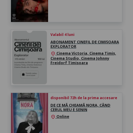
Valabil 4 luni
ABONAMENT CINEFIL DE CIMIȘOARA
EXPLORATOR
Cinema Victoria, Cinema Timiș,
location_on
Cinema Studio, Cinema Johnny
Freidorf Timisoara
disponibil 72h de la prima accesare
DE CE MĂ CHEAMĂ NORA, CÂND
CERUL MEU E SENIN
Online
location_on