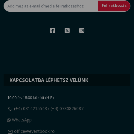
Feliratkozás
KAPCSOLATBA LÉPHETSZ VELÜNK
10:00 és 18:00 között (H-P)
call
(+4) 0314215543
/ (+4) 0730826087
WhatsApp
mail
office@eventbook.ro