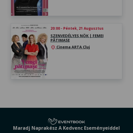
20:00 - Péntek, 21 Augusztus
SZENVEDÉLYES NÖK | FEMEI
PĂTIMAȘE
Cinema ARTA Cluj
location_on
Maradj Naprakész A Kedvenc Eseményeiddel