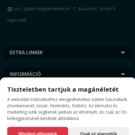
map
sos. Splaiul Independentei nr 17, Bucuresti, Sector 5
Kapcsolat
EXTRA LINKEK
INFORMÁCIÓ
Tiszteletben tartjuk a magánéletét
CÍMKÉK
A weboldal működéséhez elengedhetetlen sütiket használunk
(munkamenet, kosár, hitelesítés, fizetés). Az elemzési és
marketing sütik segítenek javítani az élményét, és csak az Ön
beleegyezésével kerülnek aktiválásra.
Mindent elfogadok
Csak az alapvetők