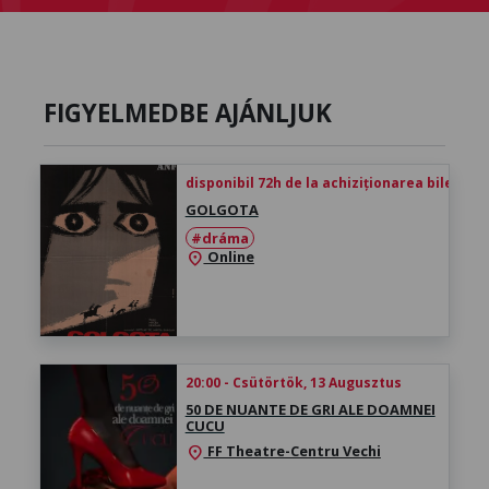
FIGYELMEDBE AJÁNLJUK
disponibil 72h de la achiziționarea biletului
GOLGOTA
#dráma
Online
location_on
20:00 - Csütörtök, 13 Augusztus
50 DE NUANTE DE GRI ALE DOAMNEI
CUCU
FF Theatre-Centru Vechi
location_on