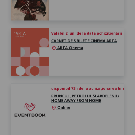
Valabil 2 luni de la data achiziționării
CARNET DE 5 BILETE CINEMA ARTA
ARTA Cinema
location_on
disponibil 72h de la achiziționarea biletului
PRUNCUL, PETROLUL ȘI ARDELENII /
HOME AWAY FROM HOME
Online
location_on