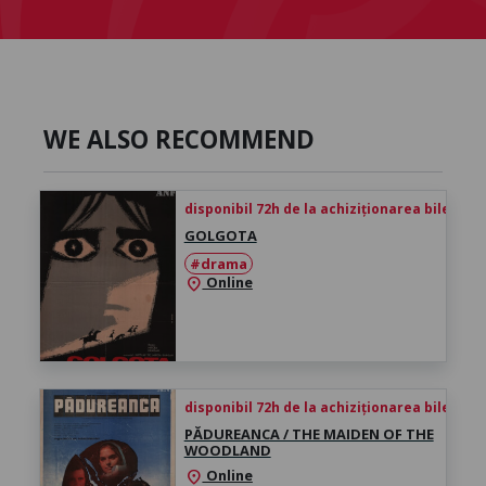
WE ALSO RECOMMEND
disponibil 72h de la achiziționarea biletului
GOLGOTA
#drama
Online
location_on
disponibil 72h de la achiziționarea biletului
PĂDUREANCA / THE MAIDEN OF THE
WOODLAND
Online
location_on