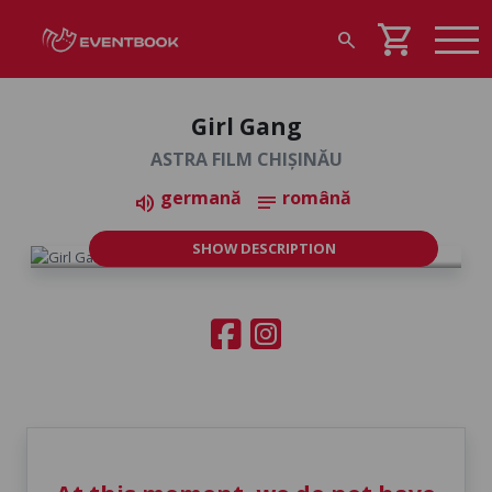
shopping_cart
search
Girl Gang
ASTRA FILM CHIȘINĂU
germană
română
volume_up
notes
SHOW DESCRIPTION