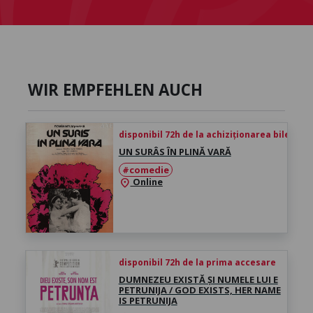
WIR EMPFEHLEN AUCH
disponibil 72h de la achiziționarea biletului
UN SURÂS ÎN PLINĂ VARĂ
#comedie
Online
location_on
disponibil 72h de la prima accesare
DUMNEZEU EXISTĂ ȘI NUMELE LUI E
PETRUNIJA / GOD EXISTS, HER NAME
IS PETRUNIJA