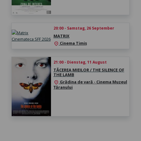
20:00 - Samstag, 26 September
MATRIX
Cinema Timiș
location_on
21:00 - Dienstag, 11 August
TĂCEREA MIEILOR / THE SILENCE OF
THE LAMB
Grădina de vară - Cinema Muzeul
location_on
Țăranului