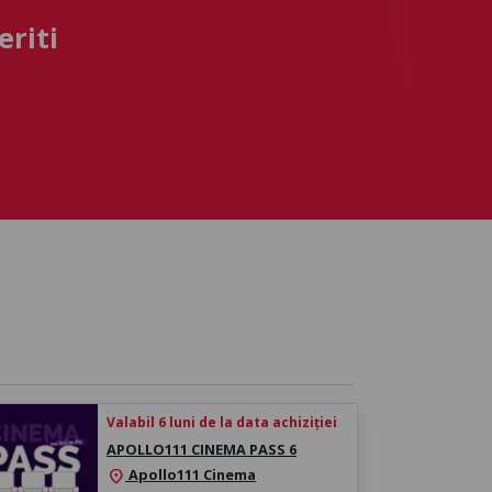
eriti
Valabil 6 luni de la data achiziției
APOLLO111 CINEMA PASS 6
Apollo111 Cinema
location_on