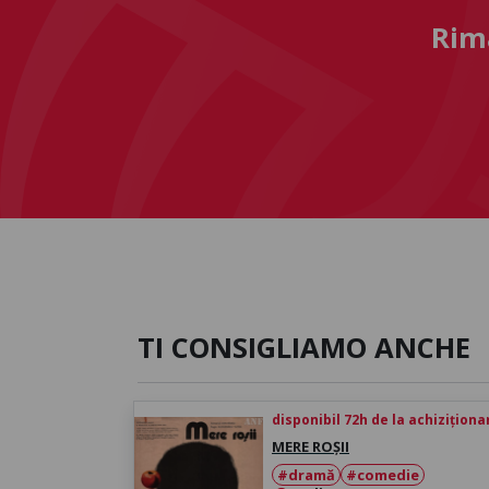
Rima
TI CONSIGLIAMO ANCHE
disponibil 72h de la achiziționa
MERE ROȘII
#dramă
#comedie