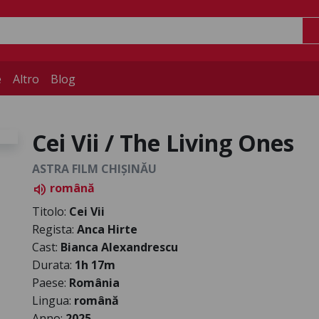
e
Altro
Blog
Cei Vii / The Living Ones
ASTRA FILM CHIȘINĂU
română
volume_up
Titolo:
Cei Vii
Regista:
Anca Hirte
Cast:
Bianca Alexandrescu
Durata:
1h 17m
Paese:
România
Lingua:
română
Anno:
2025