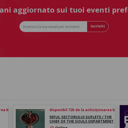
ni aggiornato sui tuoi eventi pref
Iscriviti
rea biletului
disponibil 72h de la achiziționarea biletului
ȘEFUL SECTORULUI SUFLETE / THE
CHIEF OF THE SOULS DEPARTMENT
Online