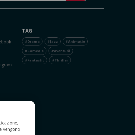
TAG
cebook
#Drama
#Jazz
#Animație
#Comedie
#Aventură
#Fantastic
#Thriller
tagram
ticazione,
a e vengono