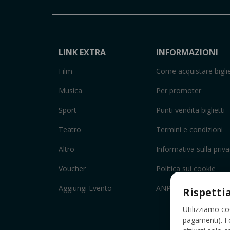
LINK EXTRA
INFORMAZIONI
Film
Come acquistare biglie
Musica
Per promoter
Sport
Punti vendita biglietti
Teatro
Termini e condizioni
Altro
Informativa sulla priv
Voucher
Politica sui cookie
Aggiungi Evento
ANPC
Rispetti
Utilizziamo co
pagamenti). I 