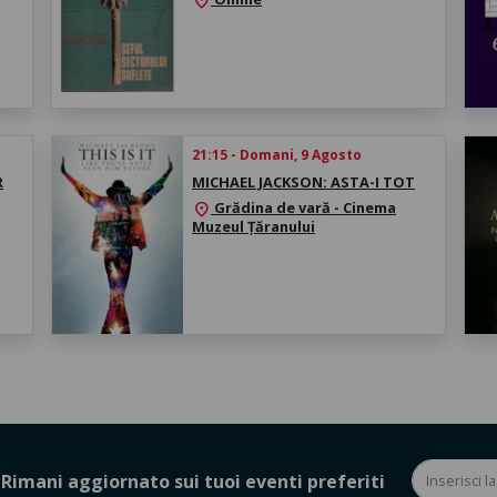
location_on
21:15 - Domani, 9 Agosto
R
MICHAEL JACKSON: ASTA-I TOT
Grădina de vară - Cinema
location_on
Muzeul Țăranului
Rimani aggiornato sui tuoi eventi preferiti