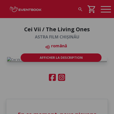
shopping_cart
search
Cei Vii / The Living Ones
ASTRA FILM CHIȘINĂU
română
volume_up
AFFICHER LA DESCRIPTION