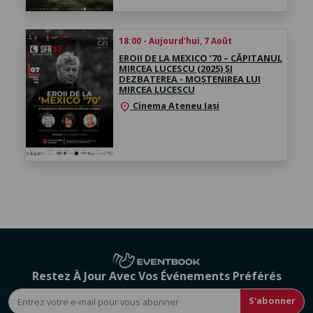
18:00 - Aujourd'hui, 7 Août
EROII DE LA MEXICO ’70 – CĂPITANUL
MIRCEA LUCESCU (2025) ȘI
DEZBATEREA - MOȘTENIREA LUI
MIRCEA LUCESCU
Cinema Ateneu Iași
location_on
Restez À Jour Avec Vos Événements Préférés
S'abonner