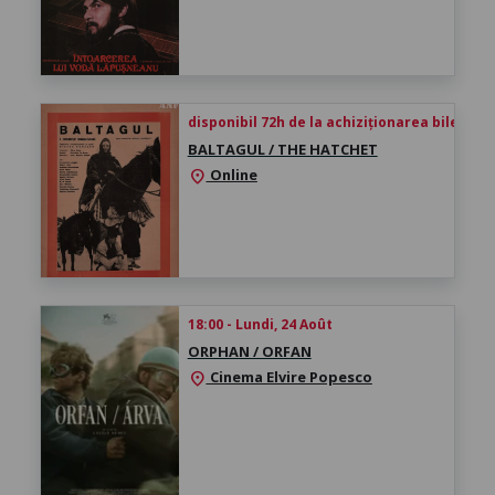
disponibil 72h de la achiziționarea biletului
BALTAGUL / THE HATCHET
Online
location_on
18:00 - Lundi, 24 Août
ORPHAN / ORFAN
Cinema Elvire Popesco
location_on