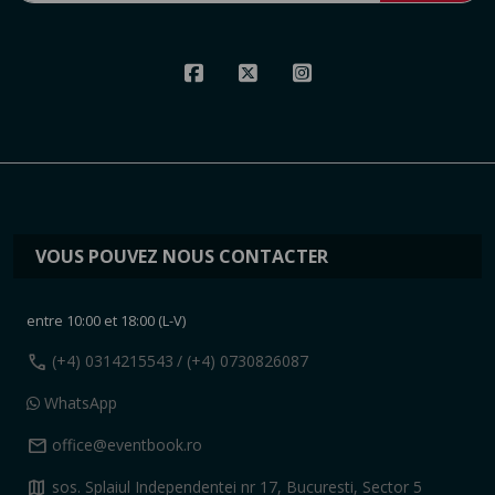
VOUS POUVEZ NOUS CONTACTER
entre 10:00 et 18:00 (L-V)
call
(+4) 0314215543
/ (+4) 0730826087
WhatsApp
mail
office@eventbook.ro
map
sos. Splaiul Independentei nr 17, Bucuresti, Sector 5