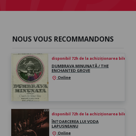
NOUS VOUS RECOMMANDONS
disponibil 72h de la achiziționarea biletului
DUMBRAVA MINUNATĂ / THE
ENCHANTED GROVE
Online
location_on
disponibil 72h de la achiziționarea biletului
ÎNTOARCEREA LUI VODA
LAPUSNEANU
Online
location_on