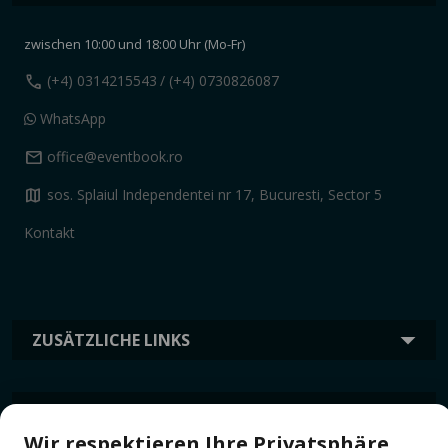
zwischen 10:00 und 18:00 Uhr (Mo-Fr)
call
(+4) 0314215543
/ (+4) 0730826087
WhatsApp
mail
office@eventbook.ro
map
sos. Splaiul Independentei nr 17, Bucuresti, Sector 5
Kontakt
ZUSÄTZLICHE LINKS
INFORMATION
Wir respektieren Ihre Privatsphäre