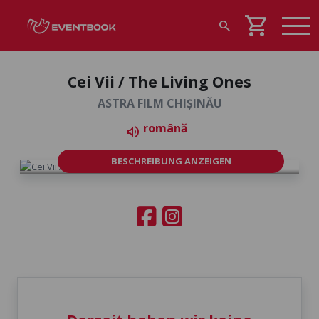
shopping_cart
search
Cei Vii / The Living Ones
ASTRA FILM CHIȘINĂU
română
volume_up
BESCHREIBUNG ANZEIGEN