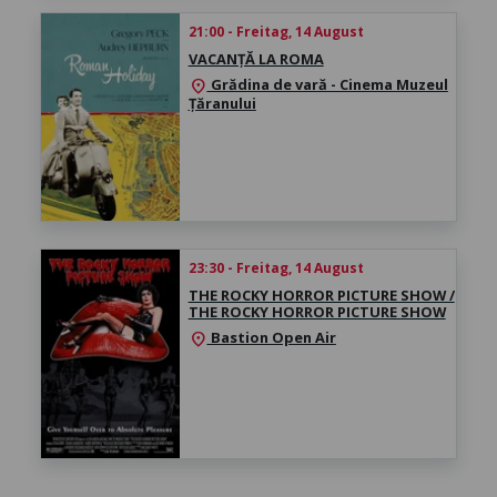
21:00 - Freitag, 14 August
VACANȚĂ LA ROMA
Grădina de vară - Cinema Muzeul
location_on
Țăranului
23:30 - Freitag, 14 August
THE ROCKY HORROR PICTURE SHOW /
THE ROCKY HORROR PICTURE SHOW
Bastion Open Air
location_on