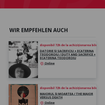
WIR EMPFEHLEN AUCH
disponibil 72h de la achiziționarea biletului
DATORIE ȘI SACRIFICIU + ECATERINA
TEODOROIU / DUTY AND SACRIFICE +
ECATERINA TEODOROIU
Online
location_on
disponibil 72h de la achiziționarea biletului
MAIORUL ȘI MOARTEA / THE MAJOR
VERSUS DEATH
Online
location_on