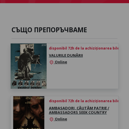
СЪЩО ПРЕПОРЪЧВАМЕ
disponibil 72h de la achiziționarea biletului
VALURILE DUNĂRII
Online
location_on
disponibil 72h de la achiziționarea biletului
AMBASADORI, CĂUTĂM PATRIE /
AMBASSADORS SEEK COUNTRY
Online
location_on