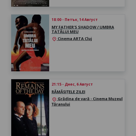
18:00 - Петък, 14 Август
MY FATHER'S SHADOW / UMBRA
TATĂLUI MEU
Cinema ARTA Cluj
location_on
21:15 - Днес, 6 Август
RĂMĂȘIȚELE ZILEI
Grădina de vară - Cinema Muzeul
location_on
Țăranului