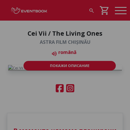
shopping_cart
search
Cei Vii / The Living Ones
ASTRA FILM CHIȘINĂU
română
volume_up
ПОКАЖИ ОПИСАНИЕ