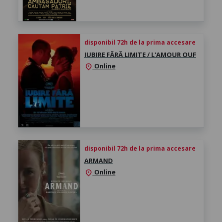
disponibil 72h de la prima accesare
IUBIRE FĂRĂ LIMITE / L'AMOUR OUF
Online
location_on
disponibil 72h de la prima accesare
ARMAND
Online
location_on