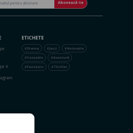
Abonează-te
E
ETICHETE
pe
#Drama
#Jazz
#Animație
#Comedie
#Aventură
pe X
#Fantastic
#Thriller
tagram