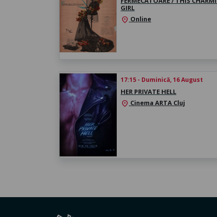
FERMECĂTOARE / THIS CHARM
GIRL
Online
location_on
17:15 - Duminică, 16 August
HER PRIVATE HELL
Cinema ARTA Cluj
location_on