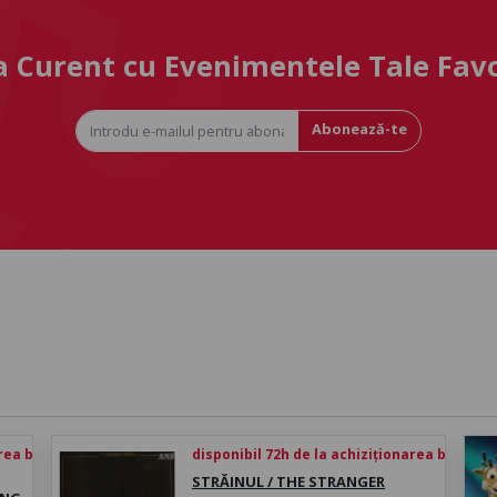
la Curent cu Evenimentele Tale Fav
Abonează-te
rea biletului
disponibil 72h de la achiziționarea biletului
STRĂINUL / THE STRANGER