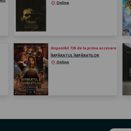
ING
Online
location_on
disponibil 72h de la prima accesare
ÎMPĂRATUL ÎMPĂRAȚILOR
Online
location_on