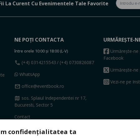
Fii La Curent Cu Evenimentele Tale Favorite
NE POȚI CONTACTA
URMĂREȘTE-N
între orele 10:00 și 18:00 (L-V)
Urmărește-ne 
Facebook
call
(+4) 0314215543
/ (+4) 0730826087
Urmărește-ne 
WhatsApp
ete
Vezi-ne pe Ins
mail
office@eventbook.ro
map
sos. Splaiul Independentei nr 17,
Bucuresti, Sector 5
Contact
m confidențialitatea ta