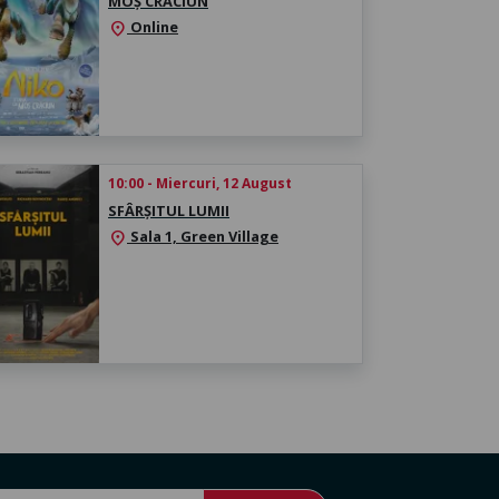
MOȘ CRĂCIUN
Online
location_on
10:00 - Miercuri, 12 August
SFÂRȘITUL LUMII
Sala 1, Green Village
location_on