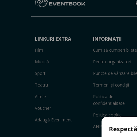
LINKURI EXTRA
INFORMAȚII
Film
Cum să cumperi bilete
Muzică
Pentru organizatori
Sport
Puncte de vânzare bil
Teatru
Termeni și condiții
Altele
Politica de
confidențialitate
Voucher
Politica cookie
Adaugă Eveniment
ANPC
Respectă