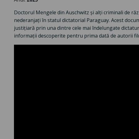
Doctorul Mengele din Auschwitz și alți criminali de răzb
nederanjați în statul dictatorial Paraguay. Acest doc
justițiară prin una dintre cele mai îndelungate dictatu
informații descoperite pentru prima dată de autorii fi