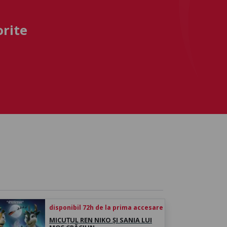
orite
disponibil 72h de la prima accesare
MICUȚUL REN NIKO ȘI SANIA LUI