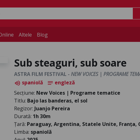
Online
Altele
Blog
Sub steaguri, sub soare
ASTRA FILM FESTIVAL -
NEW VOICES | PROGRAME TEMA
spaniolă
engleză
volume_up
notes
Secțiune:
New Voices | Programe tematice
Titlu:
Bajo las banderas, el sol
Regizor:
Juanjo Pereira
Durată:
1h 30m
Țară:
Paraguay, Argentina, Statele Unite, Franța,
Limba:
spaniolă
Anul:
2025