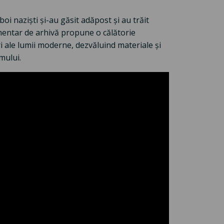
oi naziști și-au găsit adăpost și au trăit
umentar de arhivă propune o călătorie
ri ale lumii moderne, dezvăluind materiale și
lmului.