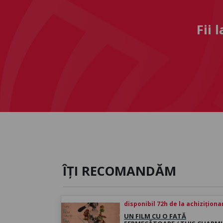
Fii 
ÎȚI RECOMANDĂM
disponibil 72h de la achiziționa
UN FILM CU O FATĂ