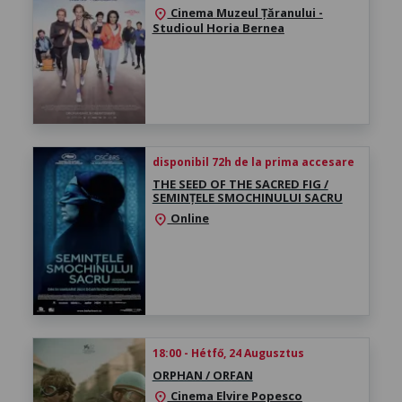
Cinema Muzeul Țăranului -
location_on
Studioul Horia Bernea
disponibil 72h de la prima accesare
THE SEED OF THE SACRED FIG /
SEMINȚELE SMOCHINULUI SACRU
Online
location_on
18:00 - Hétfő, 24 Augusztus
ORPHAN / ORFAN
Cinema Elvire Popesco
location_on