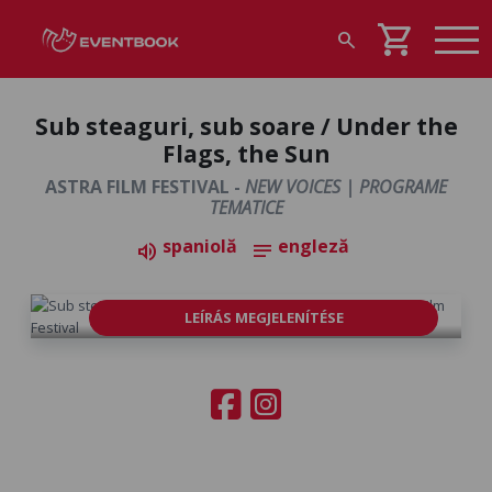
shopping_cart
search
Sub steaguri, sub soare / Under the
Flags, the Sun
ASTRA FILM FESTIVAL -
NEW VOICES | PROGRAME
TEMATICE
spaniolă
engleză
volume_up
notes
LEÍRÁS MEGJELENÍTÉSE