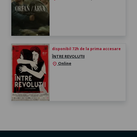
disponibil 72h de la prima accesare
ÎNTRE REVOLUȚII
Online
location_on