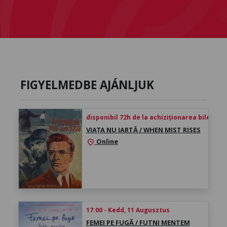
FIGYELMEDBE AJÁNLJUK
disponibil 72h de la achiziționarea biletului
VIAȚA NU IARTĂ / WHEN MIST RISES
Online
location_on
17:00 - Kedd, 11 Augusztus
FEMEI PE FUGĂ / FUTNI MENTEM