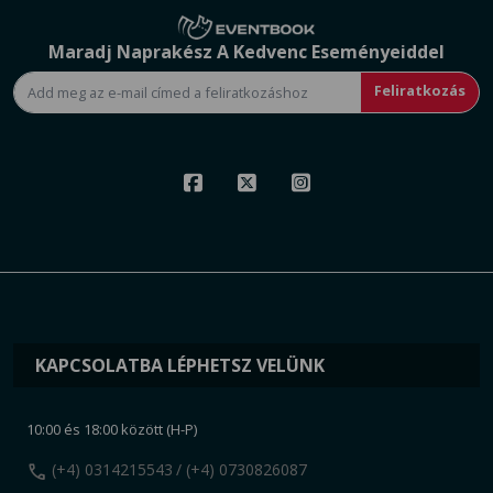
Maradj Naprakész A Kedvenc Eseményeiddel
Feliratkozás
KAPCSOLATBA LÉPHETSZ VELÜNK
10:00 és 18:00 között (H-P)
call
(+4) 0314215543
/ (+4) 0730826087