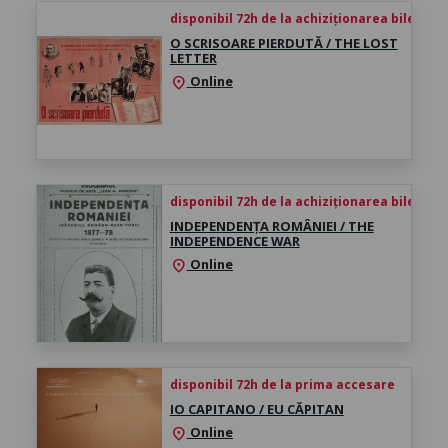
disponibil 72h de la achiziționarea biletului
O SCRISOARE PIERDUTĂ / THE LOST
LETTER
Online
location_on
disponibil 72h de la achiziționarea biletului
INDEPENDENȚA ROMÂNIEI / THE
INDEPENDENCE WAR
Online
location_on
disponibil 72h de la prima accesare
IO CAPITANO / EU CĂPITAN
Online
location_on