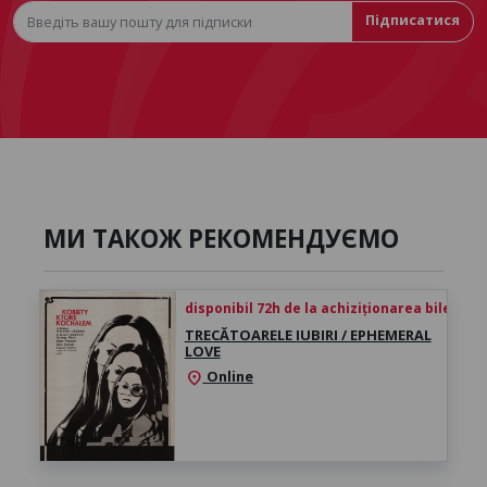
Підписатися
МИ ТАКОЖ РЕКОМЕНДУЄМО
disponibil 72h de la achiziționarea biletului
TRECĂTOARELE IUBIRI / EPHEMERAL
LOVE
Online
location_on