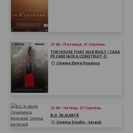
21:00 - П'ятниця, 21 Серпень
THE HOUSE THAT JACK BUILT / CASA
PE CARE JACK A CONSTRUIT-O
Cinema Elvire Popesco
location_on
21:00 - Четвер, 27 Серпень
B.D. ÎN ALERTĂ
Cinema Studio - terasă
location_on