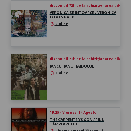
disponibil 72h de la achiziționarea biletului
VERONICA SE ÎNTOARCE / VERONICA
COMES BACK
Online
location_on
disponibil 72h de la achiziționarea biletului
IANCU JIANU HAIDUCUL
Online
location_on
19:25 - Viernes, 14 Agosto
THE CARPENTER'S SON / FIUL
TÂMPLARULUI
Cinema Muzeul Țăranului -