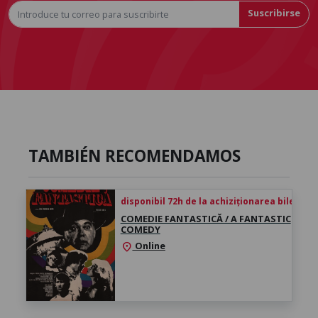
Suscribirse
TAMBIÉN RECOMENDAMOS
disponibil 72h de la achiziționarea biletului
COMEDIE FANTASTICĂ / A FANTASTIC
COMEDY
Online
location_on