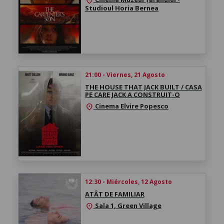
location_on
Studioul Horia Bernea
21:00 - Viernes, 21 Agosto
THE HOUSE THAT JACK BUILT / CASA
PE CARE JACK A CONSTRUIT-O
Cinema Elvire Popesco
location_on
12:30 - Miércoles, 12 Agosto
ATÂT DE FAMILIAR
Sala 1, Green Village
location_on