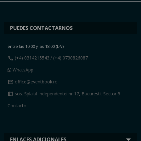
PUEDES CONTACTARNOS
entre las 10:00 y las 18:00 (L-V)
call
(+4) 0314215543
/ (+4) 0730826087
WhatsApp
mail
office@eventbook.ro
map
sos. Splaiul Independentei nr 17, Bucuresti, Sector 5
Contacto
ENLACES ADICIONALES