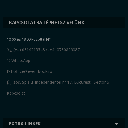
KAPCSOLATBA LÉPHETSZ VELÜNK
10:00 és 18:00 között (H-P)
call
(+4) 0314215543
/ (+4) 0730826087
WhatsApp
mail
office@eventbook.ro
map
sos. Splaiul Independentei nr 17, Bucuresti, Sector 5
Kapcsolat
EXTRA LINKEK