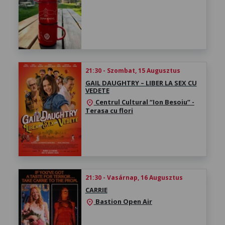
21:30 - Szombat, 15 Augusztus
GAIL DAUGHTRY – LIBER LA SEX CU
VEDETE
Centrul Cultural “Ion Besoiu” -
location_on
Terasa cu flori
21:30 - Vasárnap, 16 Augusztus
CARRIE
Bastion Open Air
location_on