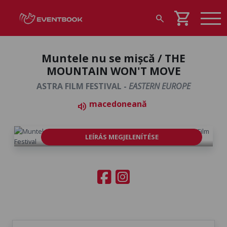
shopping_cart
search
Muntele nu se mișcă / THE
MOUNTAIN WON'T MOVE
ASTRA FILM FESTIVAL -
EASTERN EUROPE
macedoneană
volume_up
LEÍRÁS MEGJELENÍTÉSE