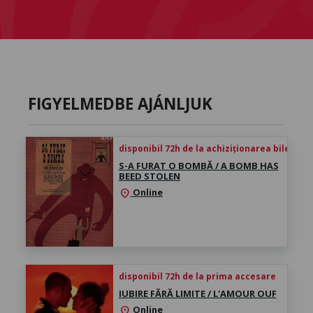
FIGYELMEDBE AJÁNLJUK
disponibil 72h de la achiziționarea biletului
S-A FURAT O BOMBĂ / A BOMB HAS
BEED STOLEN
Online
location_on
disponibil 72h de la prima accesare
IUBIRE FĂRĂ LIMITE / L'AMOUR OUF
Online
location_on