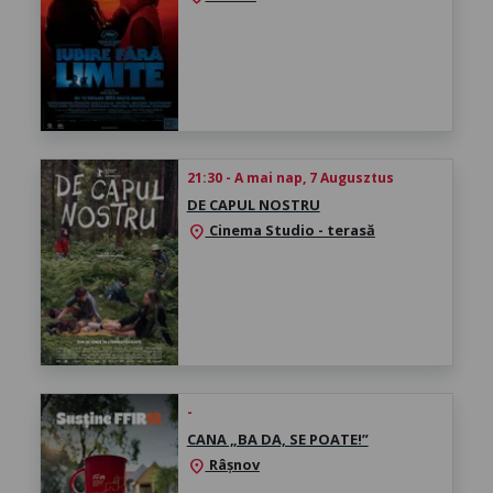
21:30 - A mai nap, 7 Augusztus
DE CAPUL NOSTRU
Cinema Studio - terasă
location_on
-
CANA „BA DA, SE POATE!”
Râșnov
location_on