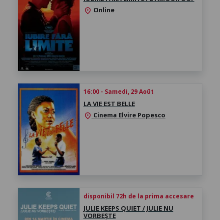
Online
location_on
16:00 - Samedi, 29 Août
LA VIE EST BELLE
Cinema Elvire Popesco
location_on
disponibil 72h de la prima accesare
JULIE KEEPS QUIET / JULIE NU
VORBEȘTE