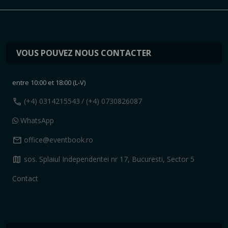
VOUS POUVEZ NOUS CONTACTER
entre 10:00 et 18:00 (L-V)
call
(+4) 0314215543
/ (+4) 0730826087
WhatsApp
mail
office@eventbook.ro
map
sos. Splaiul Independentei nr 17, Bucuresti, Sector 5
Contact