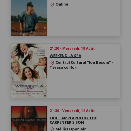
Online
location_on
21:30 - Mercredi, 19 Août
WEEKEND LA SPA
Centrul Cultural “Ion Besoiu” -
location_on
Terasa cu flori
21:30 - Vendredi, 14 Août
FIUL TÂMPLARULUI / THE
CARPENTER'S SON
Méliès Open Air
location_on