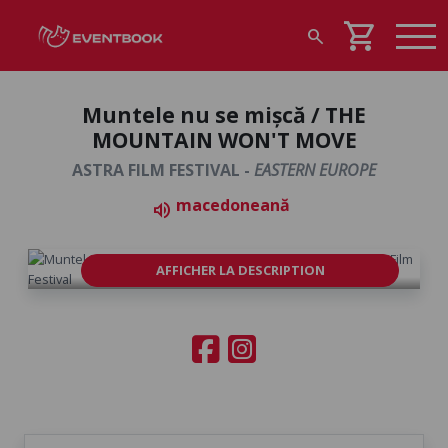
shopping_cart
search
Muntele nu se mișcă / THE
MOUNTAIN WON'T MOVE
ASTRA FILM FESTIVAL -
EASTERN EUROPE
macedoneană
volume_up
AFFICHER LA DESCRIPTION