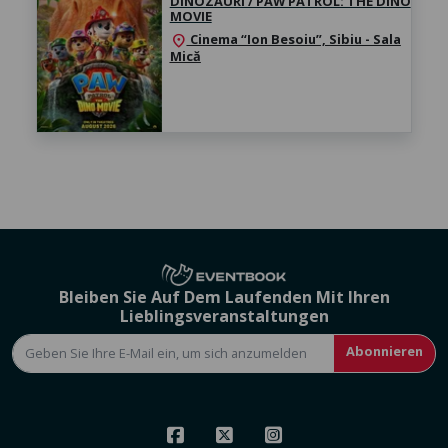
DINOZAURI / PAW PATROL: THE DINO
MOVIE
Cinema “Ion Besoiu”, Sibiu - Sala
location_on
Mică
Bleiben Sie Auf Dem Laufenden Mit Ihren
Lieblingsveranstaltungen
Abonnieren