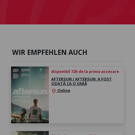
WIR EMPFEHLEN AUCH
disponibil 72h de la prima accesare
AFTERSUN / AFTERSUN: A FOST
ODATĂ CA O VARĂ
Online
location_on