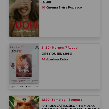
FUORI
Cinema Elvire Popesco
location_on
21:30 - Morgen, 7 August
GIPSY QUEEN (2019)
Grădina Palas
location_on
12:00 - Samstag, 15 August
PATRULA CĂȚELUȘILOR: FILMUL CU