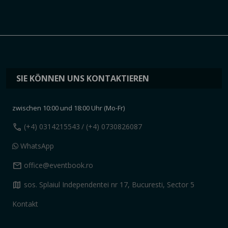
SIE KÖNNEN UNS KONTAKTIEREN
zwischen 10:00 und 18:00 Uhr (Mo-Fr)
call
(+4) 0314215543
/ (+4) 0730826087
WhatsApp
mail
office@eventbook.ro
map
sos. Splaiul Independentei nr 17, Bucuresti, Sector 5
Kontakt