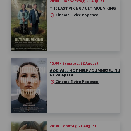
20:00 - Donnerstag, 20 August
THE LAST VIKING / ULTIMUL VIKING
Cinema Elvire Popesco
location_on
15:00 - Samstag, 22 August
GOD WILL NOT HELP / DUMNEZEU NU
NE VA AJUTA
Cinema Elvire Popesco
location_on
20:30 - Montag, 24 August