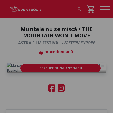
shopping_cart
search
Muntele nu se mișcă / THE
MOUNTAIN WON'T MOVE
ASTRA FILM FESTIVAL -
EASTERN EUROPE
macedoneană
volume_up
BESCHREIBUNG ANZEIGEN