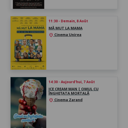
11:30 - Demain, 8 Août
MĂ MUT LA MAMA
Cinema Unirea
location_on
14:30 - Aujourd'hui, 7 Août
ICE CREAM MAN | OMUL CU
ÎNGHEȚATA MORTALĂ
Cinema Zarand
location_on