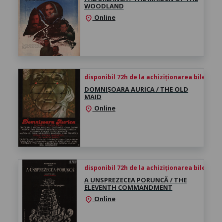
WOODLAND
Online
location_on
disponibil 72h de la achiziționarea biletului
DOMNIȘOARA AURICA / THE OLD
MAID
Online
location_on
disponibil 72h de la achiziționarea biletului
A UNSPREZECEA PORUNCĂ / THE
ELEVENTH COMMANDMENT
Online
location_on