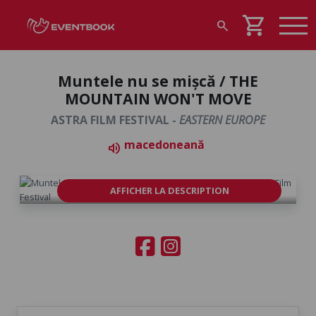
shopping_cart
search
Muntele nu se mișcă / THE
MOUNTAIN WON'T MOVE
ASTRA FILM FESTIVAL -
EASTERN EUROPE
macedoneană
volume_up
AFFICHER LA DESCRIPTION