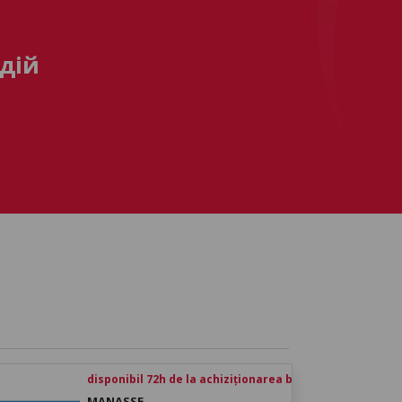
дій
disponibil 72h de la achiziționarea biletului
MANASSE