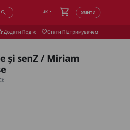
shopping_cart
search
UK
УВІЙТИ
tar
favorite
Додати Подію
Стати Підтримувачем
 și senZ / Miriam
se
CE