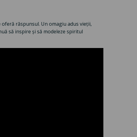
oferă răspunsul. Un omagiu adus vieții,
nuă să inspire și să modeleze spiritul