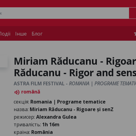
s
одії
Інше
Блог
Miriam Răducanu - Rigoare
Răducanu - Rigor and sen
ASTRA FILM FESTIVAL -
ROMANIA | PROGRAME TEMATI
română
volume_up
секція:
Romania | Programe tematice
назва:
Miriam Răducanu - Rigoare și senZ
режисер:
Alexandra Gulea
тривалість:
1h 16m
країна:
România