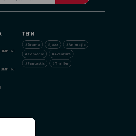
А
ТЕГИ
#Drama
#Jazz
#Animație
нами на
#Comedie
#Aventură
#Fantastic
#Thriller
нами на
в