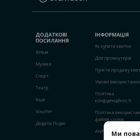
ДОДАТКОВІ
ІНФОРМАЦІЯ
ПОСИЛАННЯ
Як купити квитки
Фільм
Для промоутерів
Музика
Пункти продажу квит
Спорт
Умови використання
Театр
Політика
Інше
конфіденційності
Voucher
Політика використа
файлів cookie
Додати Подію
ANPC
Ми пова