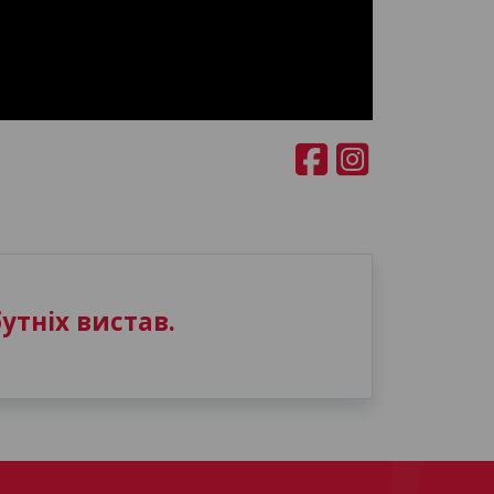
утніх вистав.