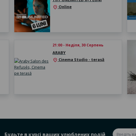
Online
location_on
21:00 - Неділя, 30 Серпень
ARABY
Cinema Studio - terasă
location_on
Будьте в курсі ваших улюблених подій