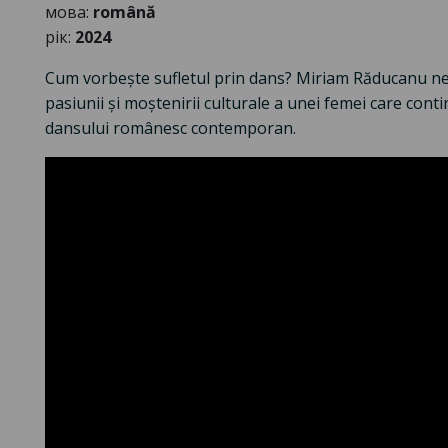
мова:
română
рік:
2024
Cum vorbește sufletul prin dans? Miriam Răducanu ne 
pasiunii și moștenirii culturale a unei femei care conti
dansului românesc contemporan.