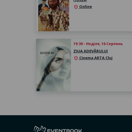
Online
location_on
19:30 - Неділя, 16 Серпень
ZIUA ADEVĂRULUI
Cinema ARTA Cluj
location_on