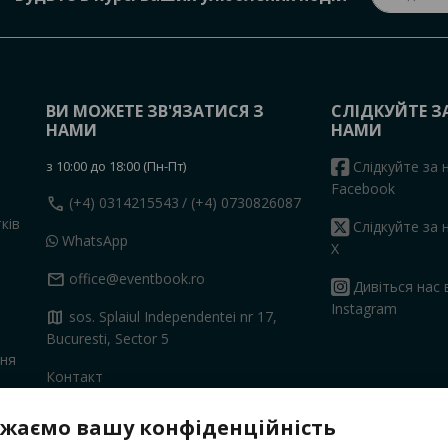
ВИ МОЖЕТЕ ЗВ'ЯЗАТИСЯ З
СЛІДКУЙТЕ З
НАМИ
НАМИ
з 10:00 до 18:00 (Пн-Пт)
Слідкуйте за 
Facebook
call
(+4) 0314215543
/ (+4) 0730826087
ків
Слідкуйте за 
WhatsApp
X
mail
office@eventbook.ro
Дивіться нас 
Instagram
map
sos. Splaiul Independentei nr 17,
Bucuresti, Sector 5
ння
Контакт
жаємо вашу конфіденційність