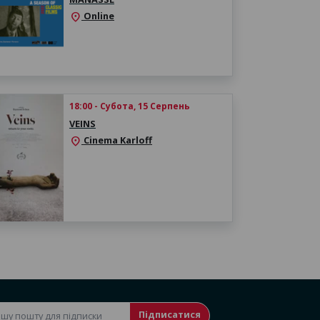
Online
location_on
18:00 - Субота, 15 Серпень
VEINS
Cinema Karloff
location_on
Підписатися