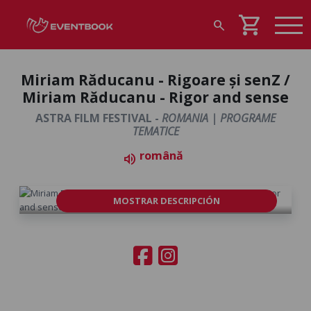
shopping_cart
search
Miriam Răducanu - Rigoare și senZ /
Miriam Răducanu - Rigor and sense
ASTRA FILM FESTIVAL -
ROMANIA | PROGRAME
TEMATICE
română
volume_up
MOSTRAR DESCRIPCIÓN