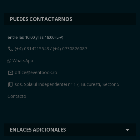
PUEDES CONTACTARNOS
entre las 10:00 y las 18:00 (L-V)
call
(+4) 0314215543
/ (+4) 0730826087
WhatsApp
mail
office@eventbook.ro
map
sos. Splaiul Independentei nr 17, Bucuresti, Sector 5
Contacto
ENLACES ADICIONALES