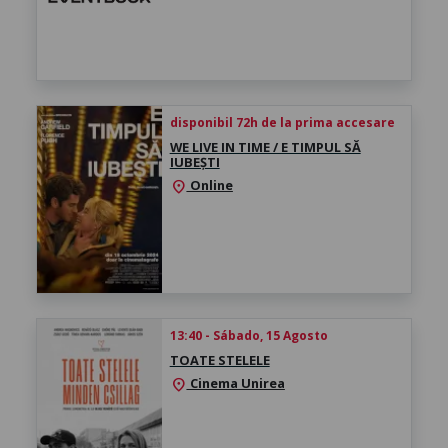
disponibil 72h de la prima accesare
WE LIVE IN TIME / E TIMPUL SĂ
IUBEȘTI
Online
location_on
13:40 - Sábado, 15 Agosto
TOATE STELELE
Cinema Unirea
location_on