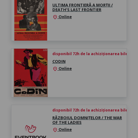
ULTIMA FRONTIERĂ A MORȚII /
DEATH’S LAST FRONTIER
Online
location_on
disponibil 72h de la achiziționarea biletului
CODIN
Online
location_on
disponibil 72h de la achiziționarea biletului
RĂZBOIUL DOMNIȚELOR / THE WAR
OF THE LADIES
Online
location_on