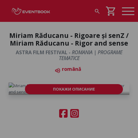
shopping_cart
search
Miriam Răducanu - Rigoare și senZ /
Miriam Răducanu - Rigor and sense
ASTRA FILM FESTIVAL -
ROMANIA | PROGRAME
TEMATICE
română
volume_up
ПОКАЖИ ОПИСАНИЕ