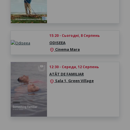
15:20 - Сьогодні, 8 Серпень
ODISEEA
Cinema Mara
location_on
12:30 - Середа, 12 Серпень
ATÂT DE FAMILIAR
Sala 1, Green Village
location_on