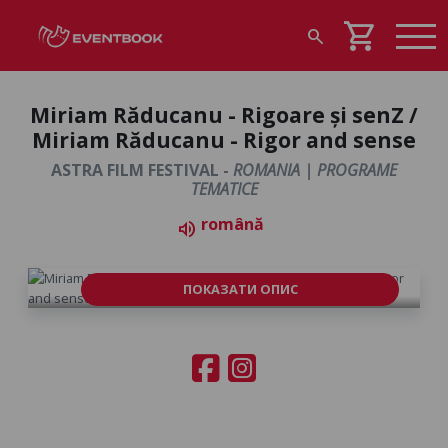
shopping_cart
search
Miriam Răducanu - Rigoare și senZ /
Miriam Răducanu - Rigor and sense
ASTRA FILM FESTIVAL -
ROMANIA | PROGRAME
TEMATICE
română
volume_up
ПОКАЗАТИ ОПИС