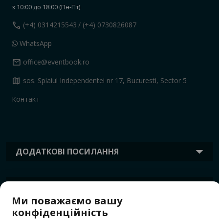
з 10:00 до 18:00 (Пн-Пт)
call
(+4) 0314215543
/ (+4) 0730826087
WhatsApp
mail
office@eventbook.ro
map
sos. Splaiul Independentei nr 17, Bucuresti, Sector 5
Контакт
ДОДАТКОВІ ПОСИЛАННЯ
ІНФОРМАЦІЯ
Ми поважаємо вашу
конфіденційність