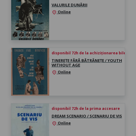
VALURILE DUNĂRII
Online
location_on
disponibil 72h de la achiziționarea biletului
TINEREȚE FĂRĂ BĂTRÂNEȚE / YOUTH
WITHOUT AGE
Online
location_on
disponibil 72h de la prima accesare
DREAM SCENARIO / SCENARIU DE VIS
Online
location_on