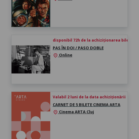
disponibil 72h de la achiziționarea biletului
PAS ÎN DOI / PASO DOBLE
Online
location_on
Valabil 2 luni de la data achiziționării
CARNET DE 5 BILETE CINEMA ARTA
Cinema ARTA Cluj
location_on