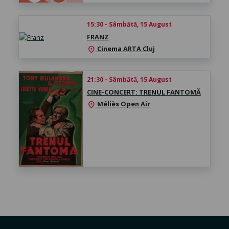
15:30 - Sâmbătă, 15 August
FRANZ
Cinema ARTA Cluj
location_on
21:30 - Sâmbătă, 15 August
CINE-CONCERT: TRENUL FANTOMĂ
Méliès Open Air
location_on