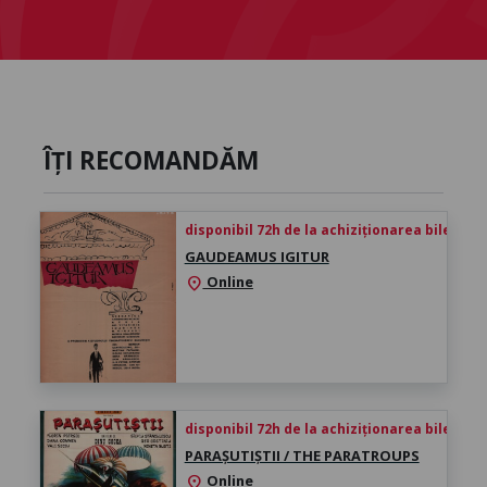
ÎȚI RECOMANDĂM
disponibil 72h de la achiziționarea biletului
GAUDEAMUS IGITUR
Online
location_on
disponibil 72h de la achiziționarea biletului
PARAȘUTIȘTII / THE PARATROUPS
Online
location_on