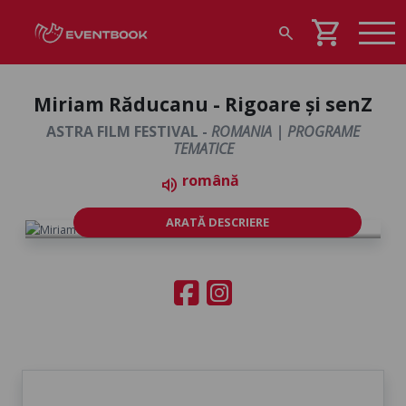
shopping_cart
search
Miriam Răducanu - Rigoare și senZ
ASTRA FILM FESTIVAL -
ROMANIA | PROGRAME
TEMATICE
română
volume_up
ARATĂ DESCRIERE