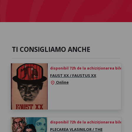
TI CONSIGLIAMO ANCHE
disponibil 72h de la achiziționarea biletului
FAUST XX / FAUSTUS XX
Online
location_on
disponibil 72h de la achiziționarea biletului
PLECAREA VLAȘINILOR / THE