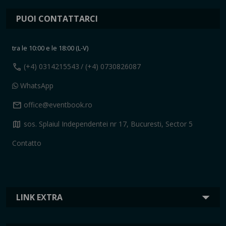
PUOI CONTATTARCI
tra le 10:00 e le 18:00 (L-V)
call
(+4) 0314215543
/ (+4) 0730826087
WhatsApp
mail
office@eventbook.ro
map
sos. Splaiul Independentei nr 17, Bucuresti, Sector 5
Contatto
LINK EXTRA