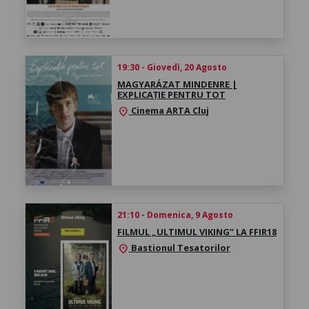
19:30 - Giovedì, 20 Agosto
MAGYARÁZAT MINDENRE |
EXPLICAȚIE PENTRU TOT
Cinema ARTA Cluj
location_on
21:10 - Domenica, 9 Agosto
FILMUL „ULTIMUL VIKING” LA FFIR18
Bastionul Tesatorilor
location_on