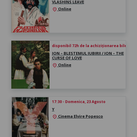
VLASHINS LEAVE
Online
location_on
disponibil 72h de la achiziționarea biletului
ION – BLESTEMUL IUBIRII / ION – THE
CURSE OF LOVE
Online
location_on
17:30 - Domenica, 23 Agosto
Y
Cinema Elvire Popesco
location_on