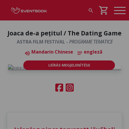
shopping_cart
search
Joaca de-a pețitul / The Dating Game
ASTRA FILM FESTIVAL -
PROGRAME TEMATICE
Mandarin Chinese
engleză
volume_up
notes
LEÍRÁS MEGJELENÍTÉSE