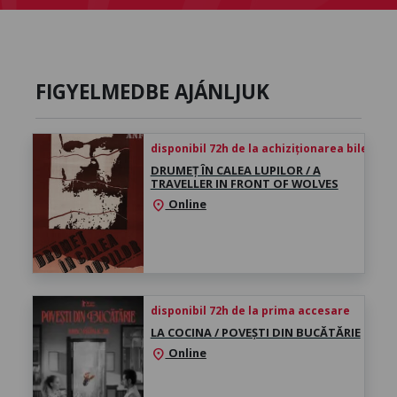
FIGYELMEDBE AJÁNLJUK
disponibil 72h de la achiziționarea biletului
DRUMEȚ ÎN CALEA LUPILOR / A
TRAVELLER IN FRONT OF WOLVES
Online
location_on
disponibil 72h de la prima accesare
LA COCINA / POVEȘTI DIN BUCĂTĂRIE
Online
location_on