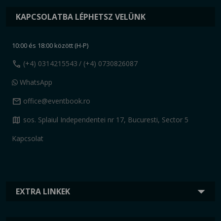
KAPCSOLATBA LÉPHETSZ VELÜNK
10:00 és 18:00 között (H-P)
call
(+4) 0314215543
/ (+4) 0730826087
WhatsApp
mail
office@eventbook.ro
map
sos. Splaiul Independentei nr 17, Bucuresti, Sector 5
Kapcsolat
EXTRA LINKEK