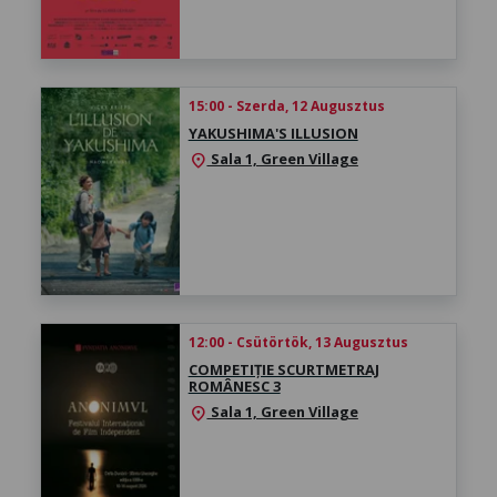
15:00 - Szerda, 12 Augusztus
YAKUSHIMA'S ILLUSION
Sala 1, Green Village
location_on
12:00 - Csütörtök, 13 Augusztus
COMPETIȚIE SCURTMETRAJ
ROMÂNESC 3
Sala 1, Green Village
location_on