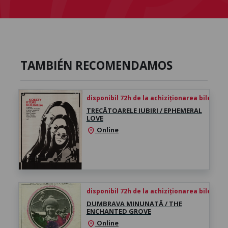
TAMBIÉN RECOMENDAMOS
disponibil 72h de la achiziționarea biletului
TRECĂTOARELE IUBIRI / EPHEMERAL
LOVE
Online
location_on
disponibil 72h de la achiziționarea biletului
DUMBRAVA MINUNATĂ / THE
ENCHANTED GROVE
Online
location_on