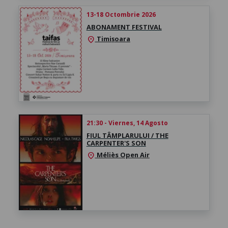
13-18 Octombrie 2026
ABONAMENT FESTIVAL
Timișoara
location_on
21:30 - Viernes, 14 Agosto
FIUL TÂMPLARULUI / THE
CARPENTER'S SON
Méliès Open Air
location_on