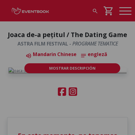
shopping_cart
search
Joaca de-a pețitul / The Dating Game
ASTRA FILM FESTIVAL -
PROGRAME TEMATICE
Mandarin Chinese
engleză
volume_up
notes
MOSTRAR DESCRIPCIÓN