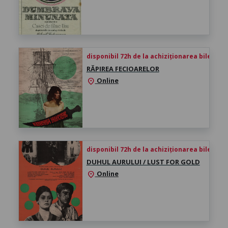
disponibil 72h de la achiziționarea biletului
RĂPIREA FECIOARELOR
Online
location_on
disponibil 72h de la achiziționarea biletului
DUHUL AURULUI / LUST FOR GOLD
Online
location_on