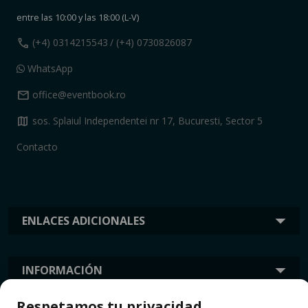
entre las 10:00 y las 18:00 (L-V)
call
(+4) 0314215543
/ (+4) 0730826087
WhatsApp
mail
office@eventbook.ro
map
sos. Splaiul Independentei nr 17, Bucuresti, Sector 5
Contacto
ENLACES ADICIONALES
INFORMACIÓN
Respetamos tu privacidad