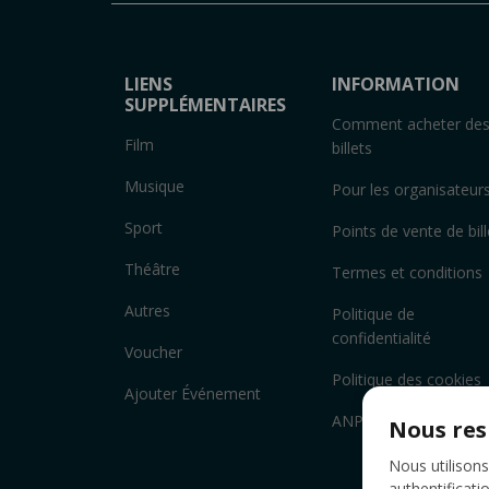
LIENS
INFORMATION
SUPPLÉMENTAIRES
Comment acheter de
Film
billets
Musique
Pour les organisateur
Sport
Points de vente de bill
Théâtre
Termes et conditions
Autres
Politique de
confidentialité
Voucher
Politique des cookies
Ajouter Événement
ANPC
Nous res
Nous utilisons
authentificati