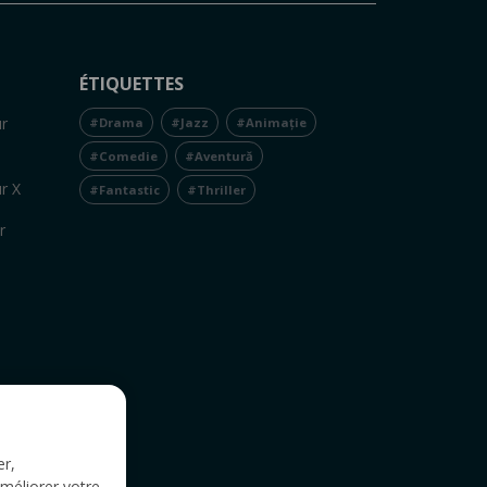
ÉTIQUETTES
r
#Drama
#Jazz
#Animație
#Comedie
#Aventură
r X
#Fantastic
#Thriller
r
er,
améliorer votre