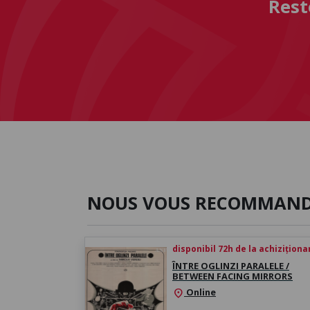
Rest
NOUS VOUS RECOMMAN
disponibil 72h de la achiziționa
ÎNTRE OGLINZI PARALELE /
BETWEEN FACING MIRRORS
Online
location_on