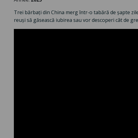
Trei bărbați din China merg într-o tabără de șapte zil
reuși să găsească iubirea sau vor descoperi cât de greu