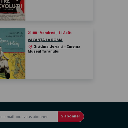
21:00 - Vendredi, 14 Août
VACANȚĂ LA ROMA
Grădina de vară - Cinema
location_on
Muzeul Țăranului
S'abonner