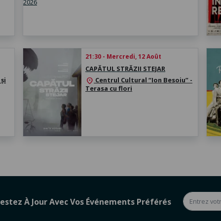
21:30 - Mercredi, 12 Août
CAPĂTUL STRĂZII STEJAR
și
Centrul Cultural “Ion Besoiu” -
location_on
Terasa cu flori
estez À Jour Avec Vos Événements Préférés