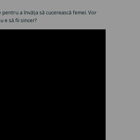
e pentru a învăța să cucerească femei. Vor
 e să fii sincer?