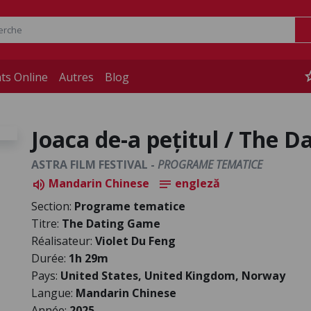
st
ts Online
Autres
Blog
Joaca de-a pețitul / The 
ASTRA FILM FESTIVAL -
PROGRAME TEMATICE
Mandarin Chinese
engleză
volume_up
notes
Section:
Programe tematice
Titre:
The Dating Game
Réalisateur:
Violet Du Feng
Durée:
1h 29m
Pays:
United States, United Kingdom, Norway
Langue:
Mandarin Chinese
Année:
2025