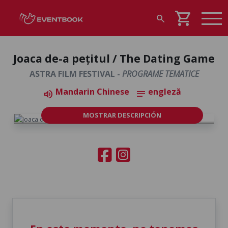
shopping_cart
search
Joaca de-a pețitul / The Dating Game
ASTRA FILM FESTIVAL -
PROGRAME TEMATICE
Mandarin Chinese
engleză
volume_up
notes
MOSTRAR DESCRIPCIÓN