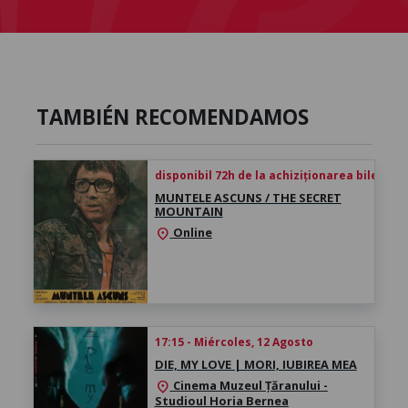
TAMBIÉN RECOMENDAMOS
disponibil 72h de la achiziționarea biletului
MUNTELE ASCUNS / THE SECRET
MOUNTAIN
Online
location_on
17:15 - Miércoles, 12 Agosto
DIE, MY LOVE | MORI, IUBIREA MEA
Cinema Muzeul Țăranului -
location_on
Studioul Horia Bernea