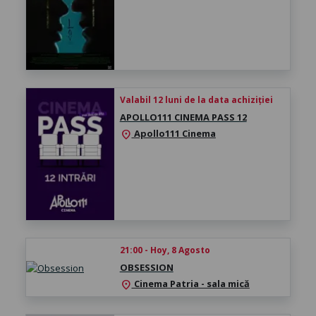
Valabil 12 luni de la data achiziției
APOLLO111 CINEMA PASS 12
Apollo111 Cinema
location_on
21:00 - Hoy, 8 Agosto
OBSESSION
Cinema Patria - sala mică
location_on