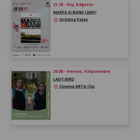
21:30 - Hoy, 8 Agosto
MARFA ȘI BANII (2001)
Grădina Palas
location_on
20:00 - Viernes, 4 Septiembre
LADY BIRD
Cinema ARTA Cluj
location_on