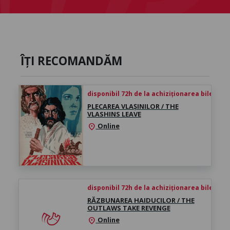
ÎȚI RECOMANDĂM
disponibil 72h de la achiziționarea biletului
PLECAREA VLAȘINILOR / THE
VLASHINS LEAVE
Online
location_on
disponibil 72h de la achiziționarea biletului
RĂZBUNAREA HAIDUCILOR / THE
OUTLAWS TAKE REVENGE
Online
location_on