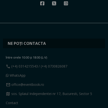
NE POȚI CONTACTA
între orele 10:00 și 18:00 (L-V)
call
(+4) 0314215543
/ (+4) 0730826087
WhatsApp
mail
office@eventbook.ro
map
sos. Splaiul Independentei nr 17, Bucuresti, Sector 5
Contact