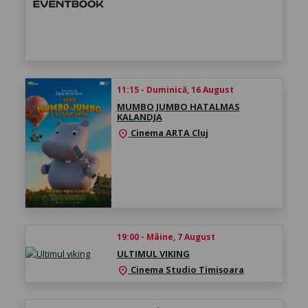
11:15 - Duminică, 16 August
MUMBO JUMBO HATALMAS
KALANDJA
Cinema ARTA Cluj
location_on
19:00 - Mâine, 7 August
ULTIMUL VIKING
Cinema Studio Timișoara
location_on