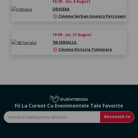
16:30 - Azi, 6 August
ODISEEA
Cinema Şerban Ionescu Petroșani
location_on
19:00 - Joi, 27 August
'88 SERIALUL
Cinema Victoria Timișoara
location_on
Fii La Curent Cu Evenimentele Tale Favorite
Abonează-te