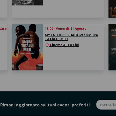
esare
18:00 - Venerdì, 14 Agosto
MY FATHER'S SHADOW / UMBRA
TATĂLUI MEU
Cinema ARTA Cluj
location_on
Rimani aggiornato sui tuoi eventi preferiti