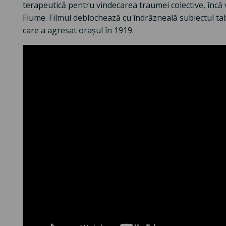
terapeutică pentru vindecarea traumei colective, încă 
Fiume. Filmul deblochează cu îndrăzneală subiectul tabu 
care a agresat orașul în 1919.