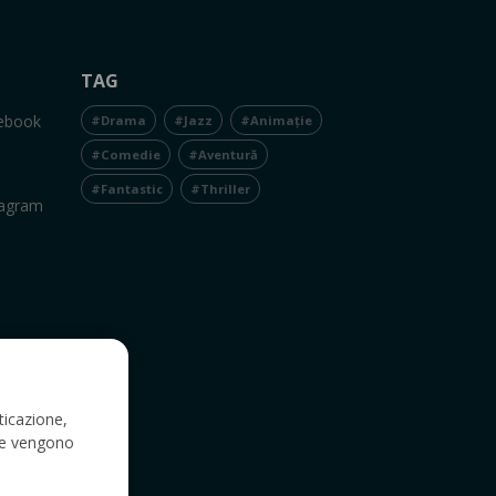
TAG
cebook
#Drama
#Jazz
#Animație
#Comedie
#Aventură
#Fantastic
#Thriller
tagram
ticazione,
a e vengono