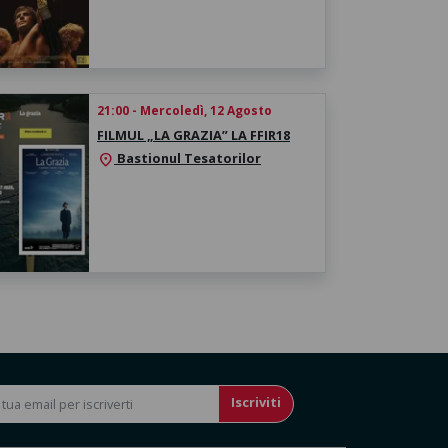
21:00 - Mercoledì, 12 Agosto
FILMUL „LA GRAZIA” LA FFIR18
Bastionul Tesatorilor
location_on
Iscriviti