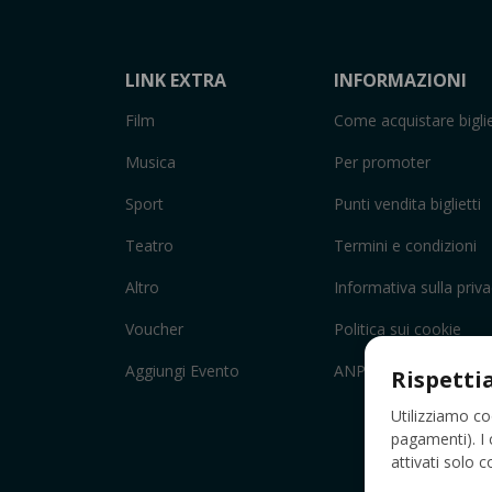
LINK EXTRA
INFORMAZIONI
Film
Come acquistare biglie
Musica
Per promoter
Sport
Punti vendita biglietti
Teatro
Termini e condizioni
Altro
Informativa sulla priv
Voucher
Politica sui cookie
Aggiungi Evento
ANPC
Rispetti
Utilizziamo co
pagamenti). I 
attivati solo 