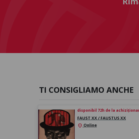
Rima
TI CONSIGLIAMO ANCHE
disponibil 72h de la achiziționa
FAUST XX / FAUSTUS XX
Online
location_on