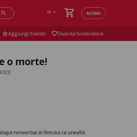
shopping_cart
search
IT
ACCEDI
star
favorite
Aggiungi Evento
Diventa Sostenitore
e o morte!
TICE
bajul nonverbal al filmului ca unealtă