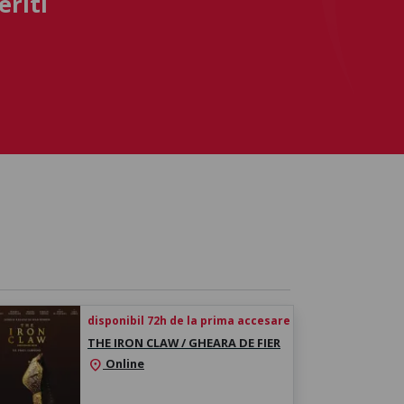
eriti
disponibil 72h de la prima accesare
THE IRON CLAW / GHEARA DE FIER
Online
location_on