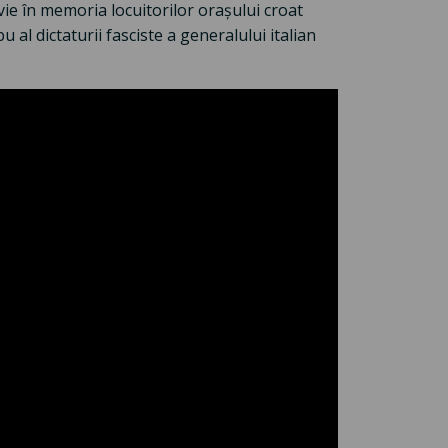
vie în memoria locuitorilor orașului croat
al dictaturii fasciste a generalului italian