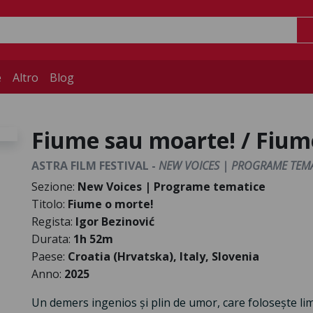
e
Altro
Blog
Fiume sau moarte! / Fium
ASTRA FILM FESTIVAL -
NEW VOICES | PROGRAME TEMA
Sezione:
New Voices | Programe tematice
Titolo:
Fiume o morte!
Regista:
Igor Bezinović
Durata:
1h 52m
Paese:
Croatia (Hrvatska), Italy, Slovenia
Anno:
2025
Un demers ingenios și plin de umor, care folosește lim