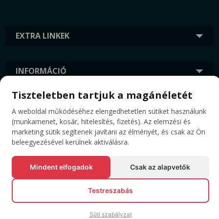
EXTRA LINKEK
INFORMÁCIÓ
Tiszteletben tartjuk a magánéletét
CÍMKÉK
A weboldal működéséhez elengedhetetlen sütiket használunk
(munkamenet, kosár, hitelesítés, fizetés). Az elemzési és
marketing sütik segítenek javítani az élményét, és csak az Ön
beleegyezésével kerülnek aktiválásra.
Mindent elfogadok
Csak az alapvetők
Testreszabás
© Minden jog fenntartva EVENTBOOK SRL.
Süti szabályzat