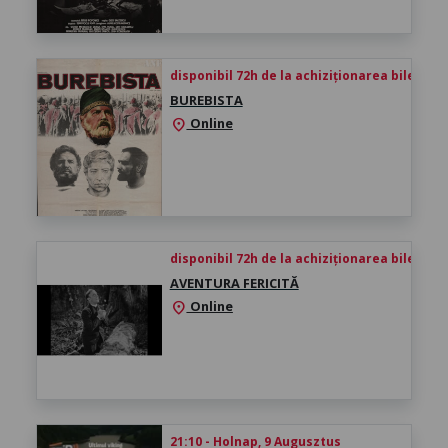
disponibil 72h de la achiziționarea biletului
BUREBISTA
Online
location_on
disponibil 72h de la achiziționarea biletului
AVENTURA FERICITĂ
Online
location_on
21:10 - Holnap, 9 Augusztus