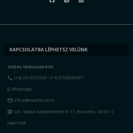
KAPCSOLATBA LÉPHETSZ VELÜNK
10:00 és 18:00 között (H-P)
call
(+4) 0314215543
/ (+4) 0730826087
WhatsApp
mail
office@eventbook.ro
map
sos. Splaiul Independentei nr 17, Bucuresti, Sector 5
Kapcsolat