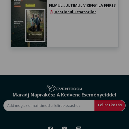
FILMUL „ULTIMUL VIKING” LA FFIR18
Bastionul Tesatorilor
location_on
Maradj Naprakész A Kedvenc Eseményeiddel
Feliratkozás