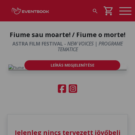
shopping_cart
search
Fiume sau moarte! / Fiume o morte!
ASTRA FILM FESTIVAL -
NEW VOICES | PROGRAME
TEMATICE
LEÍRÁS MEGJELENÍTÉSE
Jelenleg nincs tervezett jövőbeli