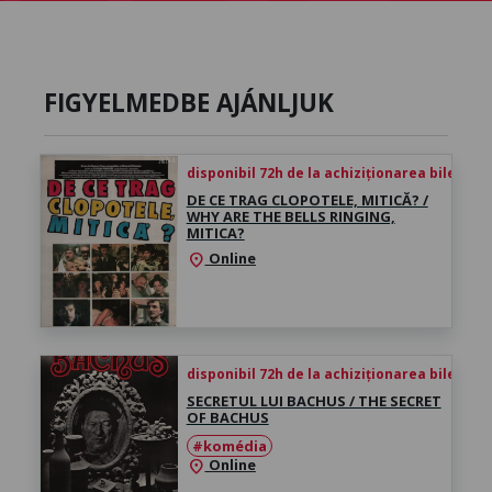
FIGYELMEDBE AJÁNLJUK
disponibil 72h de la achiziționarea biletului
DE CE TRAG CLOPOTELE, MITICĂ? /
WHY ARE THE BELLS RINGING,
MITICA?
Online
location_on
disponibil 72h de la achiziționarea biletului
SECRETUL LUI BACHUS / THE SECRET
OF BACHUS
#komédia
Online
location_on