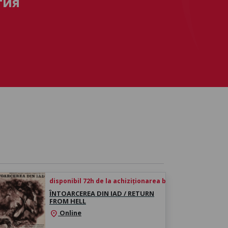
тия
disponibil 72h de la achiziționarea biletului
ÎNTOARCEREA DIN IAD / RETURN
FROM HELL
Online
location_on