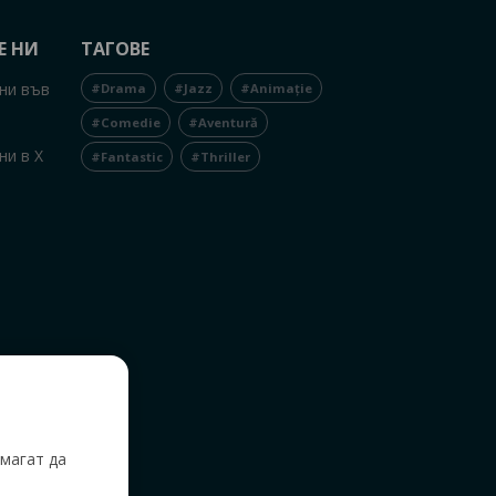
Е НИ
ТАГОВЕ
ни във
#Drama
#Jazz
#Animație
#Comedie
#Aventură
ни в X
#Fantastic
#Thriller
,
магат да