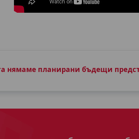
та нямаме планирани бъдещи предст