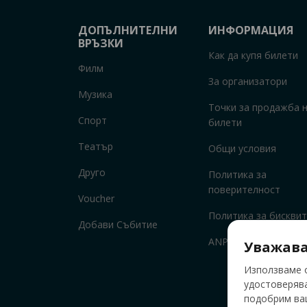
ДОПЪЛНИТЕЛНИ
ИНФОРМАЦИЯ
ВРЪЗКИ
Как да купя билети
Филм
За организатори
Музика
Точки за продажба 
Спорт
билети
Театър
Общи условия
Друго
Политика за
поверителност
Voucher
Политика за бисквит
Добави Събитие
ANPC
Уважава
Използваме о
удостоверява
подобрим ваш