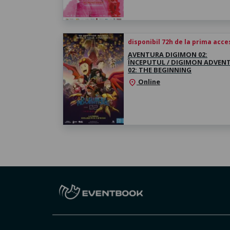
disponibil 72h de la prima acc
AVENTURA DIGIMON 02:
ÎNCEPUTUL / DIGIMON ADVEN
02: THE BEGINNING
Online
location_on