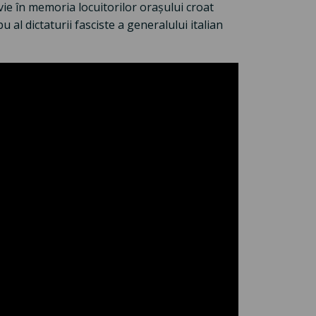
vie în memoria locuitorilor orașului croat
al dictaturii fasciste a generalului italian