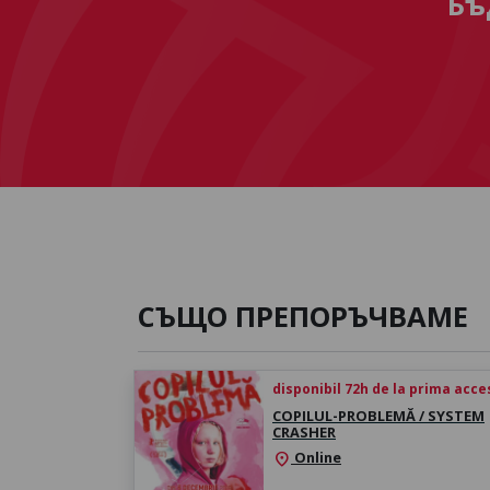
Бъ
СЪЩО ПРЕПОРЪЧВАМЕ
disponibil 72h de la prima acc
COPILUL-PROBLEMĂ / SYSTEM
CRASHER
Online
location_on