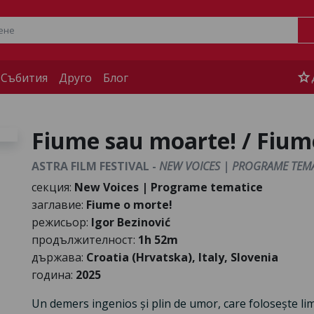
star
 Събития
Друго
Блог
Fiume sau moarte! / Fium
ASTRA FILM FESTIVAL -
NEW VOICES | PROGRAME TEMA
секция:
New Voices | Programe tematice
заглавие:
Fiume o morte!
режисьор:
Igor Bezinović
продължителност:
1h 52m
държава:
Croatia (Hrvatska), Italy, Slovenia
година:
2025
Un demers ingenios și plin de umor, care folosește lim