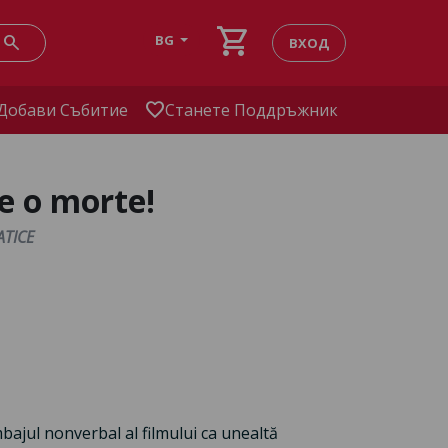
shopping_cart
search
BG
ВХОД
favorite
Добави Събитие
Станете Поддръжник
e o morte!
TICE
bajul nonverbal al filmului ca unealtă