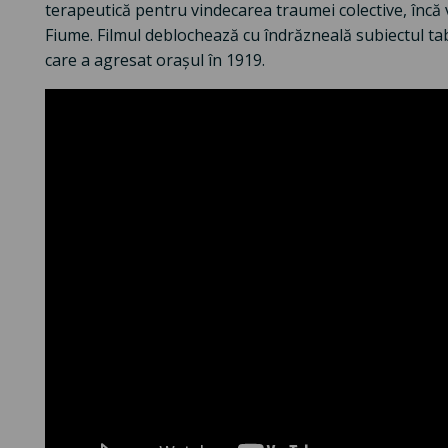
terapeutică pentru vindecarea traumei colective, încă 
Fiume. Filmul deblochează cu îndrăzneală subiectul tabu 
care a agresat orașul în 1919.