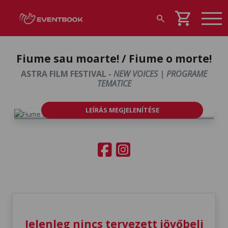
shopping_cart
search
Fiume sau moarte! / Fiume o morte!
ASTRA FILM FESTIVAL -
NEW VOICES | PROGRAME
TEMATICE
LEÍRÁS MEGJELENÍTÉSE
Jelenleg nincs tervezett jövőbeli