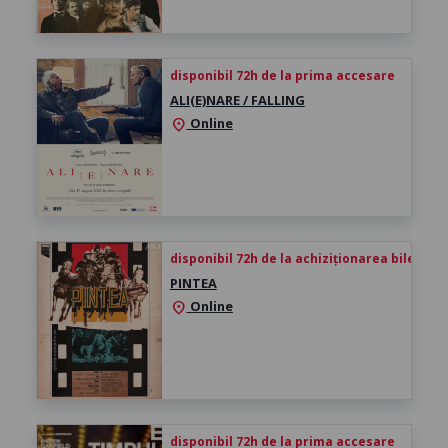
disponibil 72h de la prima accesare
ALI(E)NARE / FALLING
Online
location_on
disponibil 72h de la achiziționarea biletului
PINTEA
Online
location_on
disponibil 72h de la prima accesare