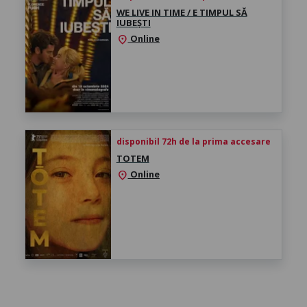
WE LIVE IN TIME / E TIMPUL SĂ
IUBEȘTI
Online
location_on
disponibil 72h de la prima accesare
TOTEM
Online
location_on