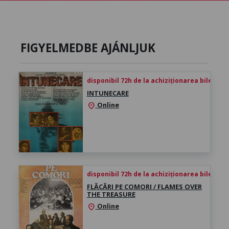
FIGYELMEDBE AJÁNLJUK
disponibil 72h de la achiziționarea biletului
INTUNECARE
Online
location_on
disponibil 72h de la achiziționarea biletului
FLĂCĂRI PE COMORI / FLAMES OVER
THE TREASURE
Online
location_on