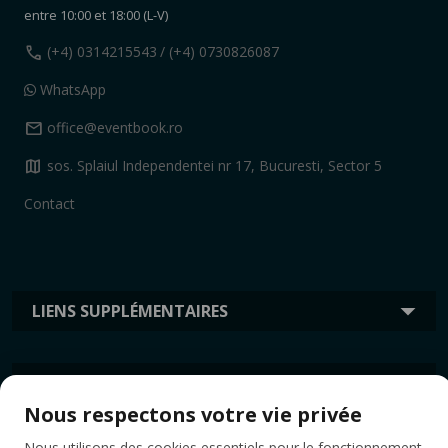
entre 10:00 et 18:00 (L-V)
call
(+4) 0314215543
/ (+4) 0730826087
WhatsApp
mail
office@eventbook.ro
map
sos. Splaiul Independentei nr 17, Bucuresti, Sector 5
Contact
LIENS SUPPLÉMENTAIRES
INFORMATION
Nous respectons votre vie privée
Nous utilisons des cookies essentiels pour le fonctionnement