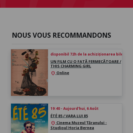
NOUS VOUS RECOMMANDONS
disponibil 72h de la achiziționarea biletului
UN FILM CU O FATĂ FERMECĂTOARE /
THIS CHARMING GIRL
Online
location_on
19:40 - Aujourd'hui, 6 Août
ÉTÉ 85 / VARA LUI 85
Cinema Muzeul Țăranului -
location_on
Studioul Horia Bernea