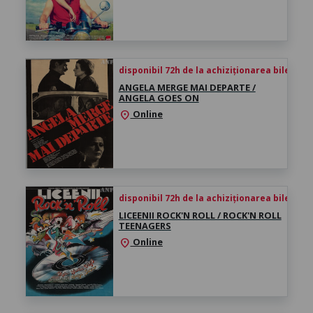
disponibil 72h de la achiziționarea biletului
ANGELA MERGE MAI DEPARTE /
ANGELA GOES ON
Online
location_on
disponibil 72h de la achiziționarea biletului
LICEENII ROCK'N ROLL / ROCK'N ROLL
TEENAGERS
Online
location_on