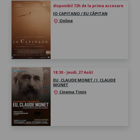
disponibil 72h de la prima accesare
IO CAPITANO / EU CĂPITAN
Online
location_on
18:30 - Jeudi, 27 Août
EU, CLAUDE MONET / I, CLAUDE
MONET
Cinema Timiș
location_on