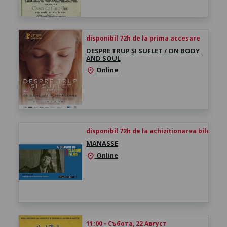
disponibil 72h de la prima accesare
DESPRE TRUP ȘI SUFLET / ON BODY
AND SOUL
Online
location_on
disponibil 72h de la achiziționarea biletului
MANASSE
Online
location_on
11:00 - Събота, 22 Август