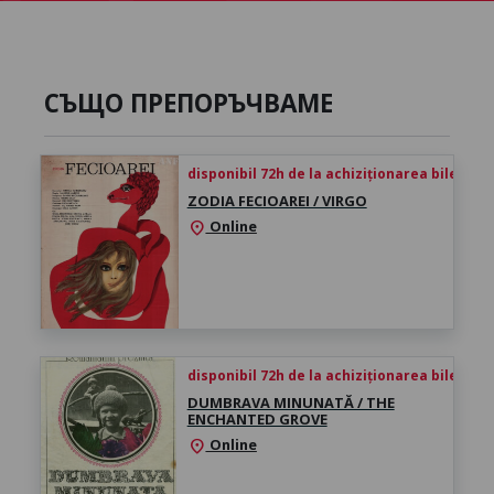
СЪЩО ПРЕПОРЪЧВАМЕ
disponibil 72h de la achiziționarea biletului
ZODIA FECIOAREI / VIRGO
Online
location_on
disponibil 72h de la achiziționarea biletului
DUMBRAVA MINUNATĂ / THE
ENCHANTED GROVE
Online
location_on