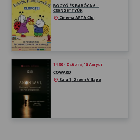
BOGYÓ ÉS BABÓCA 6. -
CSENGETTYŰK
Cinema ARTA Cluj
location_on
14:30 - Събота, 15 Август
COWARD
Sala 1, Green Village
location_on