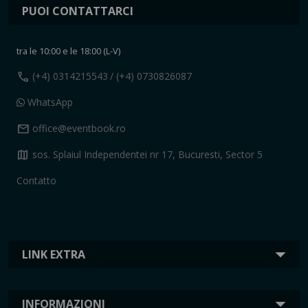
PUOI CONTATTARCI
tra le 10:00 e le 18:00 (L-V)
call
(+4) 0314215543
/ (+4) 0730826087
WhatsApp
mail
office@eventbook.ro
map
sos. Splaiul Independentei nr 17, Bucuresti, Sector 5
Contatto
LINK EXTRA
INFORMAZIONI