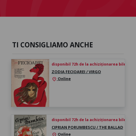
TI CONSIGLIAMO ANCHE
disponibil 72h de la achiziționarea biletului
ZODIA FECIOAREI / VIRGO
Online
location_on
disponibil 72h de la achiziționarea biletului
CIPRIAN PORUMBESCU / THE BALLAD
Online
location_on