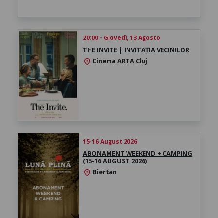
20:00 - Giovedì, 13 Agosto
THE INVITE | INVITAȚIA VECINILOR
Cinema ARTA Cluj
location_on
15-16 August 2026
ABONAMENT WEEKEND + CAMPING
(15-16 AUGUST 2026)
Biertan
location_on