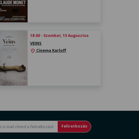
18:00 - Szombat, 15 Augusztus
VEINS
Cinema Karloff
location_on
Feliratkozás