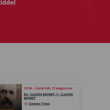
iddel
18:30 - Csütörtök, 27 Augusztus
EU, CLAUDE MONET / I, CLAUDE
MONET
Cinema Timiș
location_on