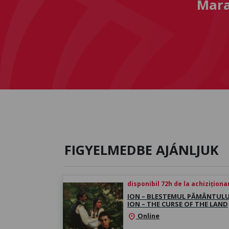
Mara
FIGYELMEDBE AJÁNLJUK
disponibil 72h de la achiziționa
ION – BLESTEMUL PĂMÂNTULUI
ION – THE CURSE OF THE LAND
Online
location_on