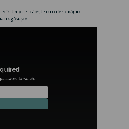
le ei în timp ce trăiește cu o dezamăgire
 mai regăsește.