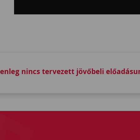
lenleg nincs tervezett jövőbeli előadásu