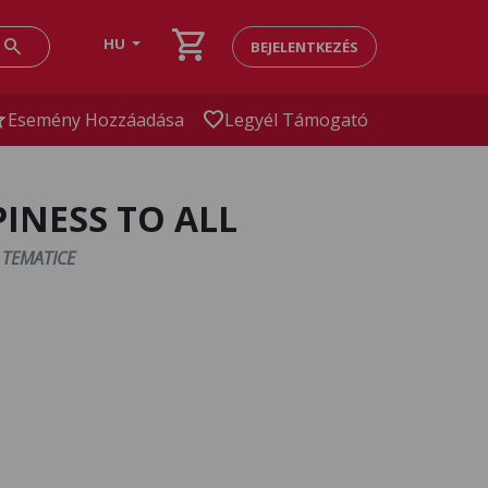
shopping_cart
search
HU
BEJELENTKEZÉS
ar
favorite
Esemény Hozzáadása
Legyél Támogató
PPINESS TO ALL
 TEMATICE