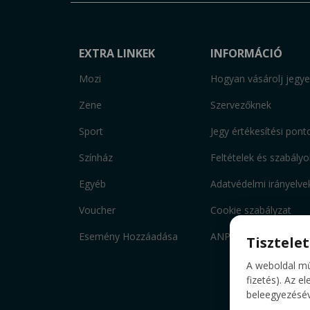
EXTRA LINKEK
INFORMÁCIÓ
Mozi
Hogyan vásárolj jegye
Zene
Szervezőknek
Sport
Jegy értékesítési pont
Színház
Feltételek és szabályo
Egyéb
Adatvédelmi irányelve
Voucher
Cookie szabályzat
Esemény Hozzáadása
ANPC
Tisztele
A weboldal mű
fizetés). Az e
beleegyezéséve