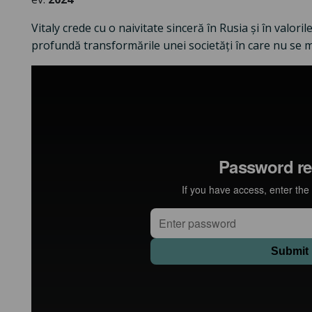
Vitaly crede cu o naivitate sinceră în Rusia și în valori
profundă transformările unei societăți în care nu se