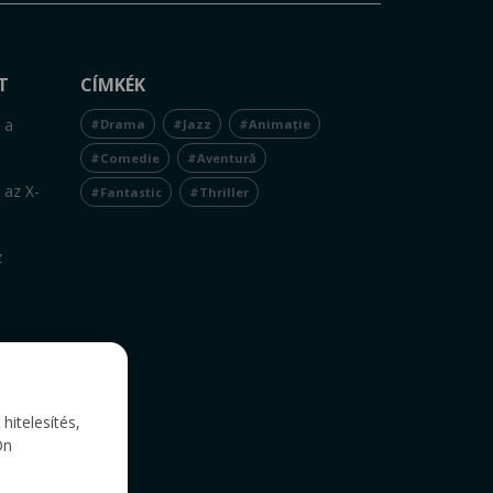
T
CÍMKÉK
 a
#Drama
#Jazz
#Animație
#Comedie
#Aventură
 az X-
#Fantastic
#Thriller
z
itelesítés,
Ön