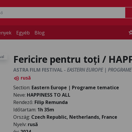
st
ények
Egyéb
Blog
Fericire pentru toți / HA
ASTRA FILM FESTIVAL -
EASTERN EUROPE | PROGRAME
rusă
volume_up
Section:
Eastern Europe | Programe tematice
Neve:
HAPPINESS TO ALL
Rendező:
Filip Remunda
Időtartam:
1h 35m
Ország:
Czech Republic, Netherlands, France
Nyelv:
rusă
év:
2024