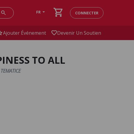
shopping_cart
search
FR
CONNECTER
ar
favorite
Ajouter Événement
Devenir Un Soutien
PPINESS TO ALL
 TEMATICE