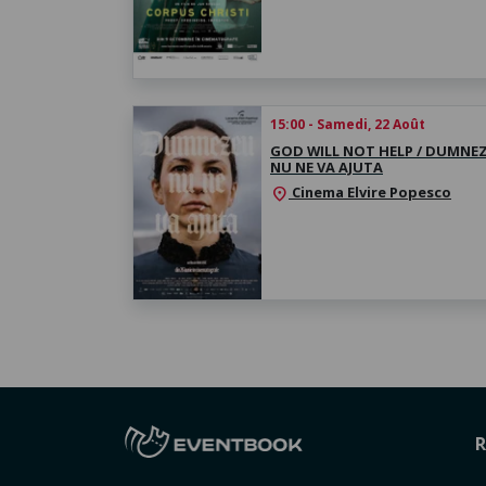
15:00 - Samedi, 22 Août
GOD WILL NOT HELP / DUMNE
NU NE VA AJUTA
Cinema Elvire Popesco
location_on
R