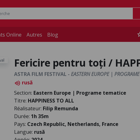
st
ts Online
Autres
Blog
Fericire pentru toți / HA
ASTRA FILM FESTIVAL -
EASTERN EUROPE | PROGRAME
rusă
volume_up
Section:
Eastern Europe | Programe tematice
Titre:
HAPPINESS TO ALL
Réalisateur:
Filip Remunda
Durée:
1h 35m
Pays:
Czech Republic, Netherlands, France
Langue:
rusă
Année:
2024