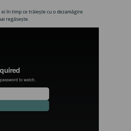
le ei în timp ce trăiește cu o dezamăgire
 mai regăsește.