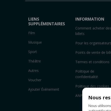
LIENS
INFORMATION
SUPPLÉMENTAIRES
Comment acheter de
Film
billets
Musique
Pour les organisateur
Sport
Points de vente de bill
Théâtre
Termes et conditions
Autres
Politique de
confidentialité
Voucher
Politique des cookies
Ajouter Événement
ANPC
Nous res
Nous utilisons
authentificati