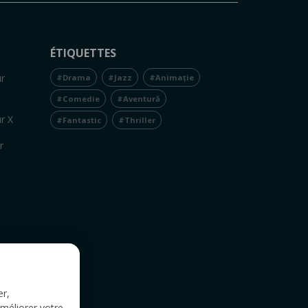
ÉTIQUETTES
r
#Drama
#Jazz
#Animație
#Comedie
#Aventură
r X
#Fantastic
#Thriller
r
er,
améliorer votre