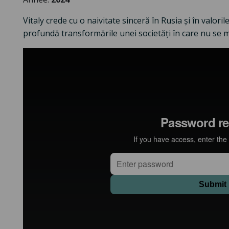
Vitaly crede cu o naivitate sinceră în Rusia și în valori
profundă transformările unei societăți în care nu se