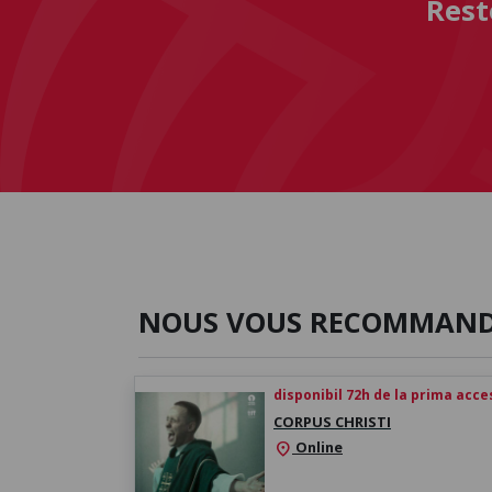
Rest
NOUS VOUS RECOMMAN
disponibil 72h de la prima acc
CORPUS CHRISTI
Online
location_on