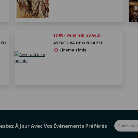
18:00 - Vendredi, 28 Août
ZEU
AVENTURĂ DE O NOAPTE
Cinema Timiș
location_on
estez À Jour Avec Vos Événements Préférés