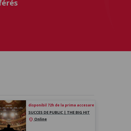
férés
disponibil 72h de la prima accesare
SUCCES DE PUBLIC | THE BIG HIT
Online
location_on