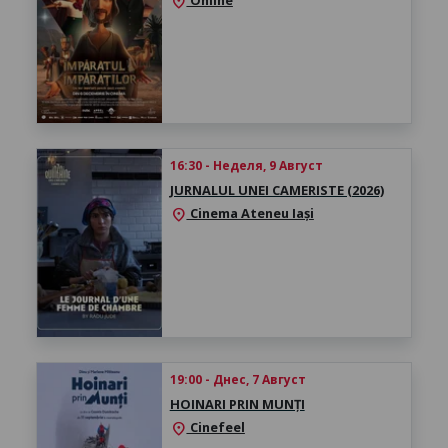
location_on
16:30 - Неделя, 9 Август
JURNALUL UNEI CAMERISTE (2026)
Cinema Ateneu Iași
location_on
19:00 - Днес, 7 Август
HOINARI PRIN MUNȚI
Cinefeel
location_on