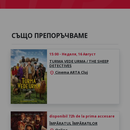
СЪЩО ПРЕПОРЪЧВАМЕ
15:00 - Неделя, 16 Август
TURMA VEDE URMA / THE SHEEP
DETECTIVES
Cinema ARTA Cluj
location_on
disponibil 72h de la prima accesare
ÎMPĂRATUL ÎMPĂRAȚILOR
Online