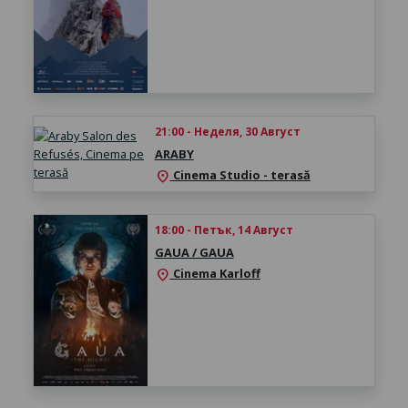
21:00 - Неделя, 30 Август
ARABY
Cinema Studio - terasă
location_on
18:00 - Петък, 14 Август
GAUA / GAUA
Cinema Karloff
location_on