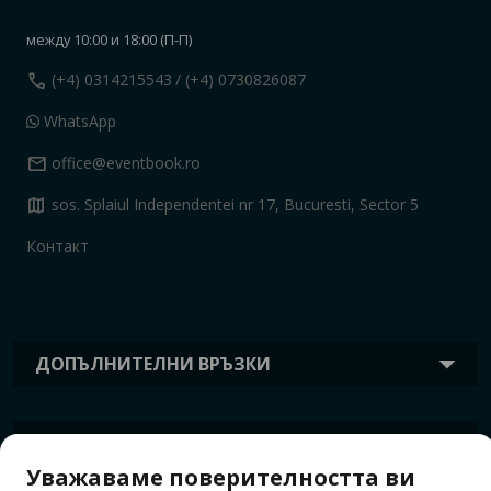
между 10:00 и 18:00 (П-П)
call
(+4) 0314215543
/ (+4) 0730826087
WhatsApp
mail
office@eventbook.ro
map
sos. Splaiul Independentei nr 17, Bucuresti, Sector 5
Контакт
ДОПЪЛНИТЕЛНИ ВРЪЗКИ
ИНФОРМАЦИЯ
Уважаваме поверителността ви