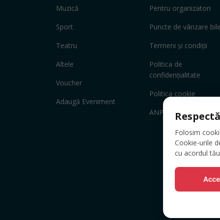
Muzică
Pentru organizatori
Sport
Puncte de vânzare bil
Teatru
Termeni și condiții
Altele
Politica de
confidențialitate
Voucher
Politica cookie
Adaugă Eveniment
ANPC
Respectă
Folosim cookie-
Cookie-urile d
cu acordul tău
Acce