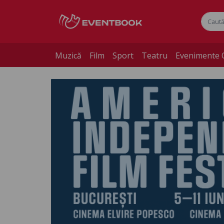
Muzică
Film
Sport
Teatru
Evenimente 