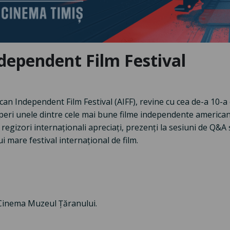
ependent Film Festival
ican Independent Film Festival (AIFF), revine cu cea de-a 10-a e
eri unele dintre cele mai bune filme independente americane a
regizori internaționali apreciați, prezenți la sesiuni de Q&
 mare festival internațional de film.
i Cinema Muzeul Țăranului.