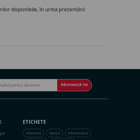
rilor disponibile, în urma prezentării
Abonează-te
E
ETICHETE
pe
#Drama
#Jazz
#Animație