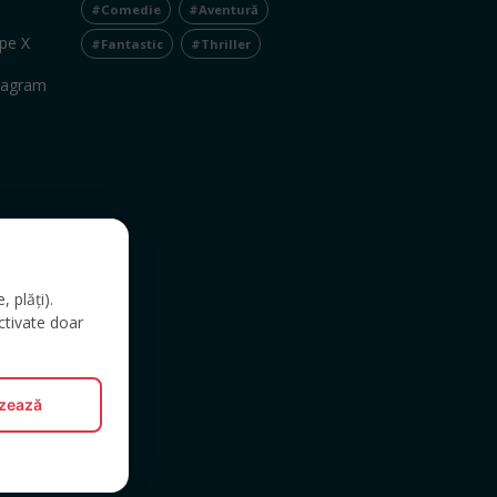
#Comedie
#Aventură
pe X
#Fantastic
#Thriller
tagram
 plăți).
ctivate doar
izează