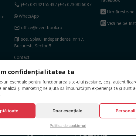
Facebook
call
(+4) 0314215543
/ (+4) 0730826087
Urmărește-ne 
WhatsApp
ete
Vezi-ne pe Ins
mail
office@eventbook.ro
map
sos. Splaiul Independentei nr 17,
Bucuresti, Sector 5
Contact
m confidențialitatea ta
uri esențiale pentru funcționarea site-ului (sesiune, coș, autentificare,
e analiză și marketing ne ajută să îmbunătățim experiența ta și sunt a
.
ptă toate
Doar esențiale
Personal
Politica de cookie-uri