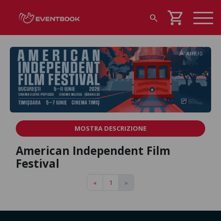
shopping_cart
search
MOSTRA DESCRIZIONE
American Independent Film
Festival
«
1
»