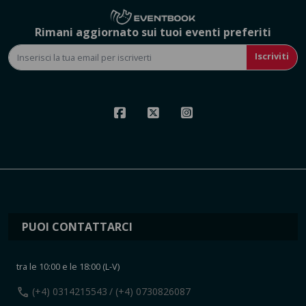
Rimani aggiornato sui tuoi eventi preferiti
Iscriviti
PUOI CONTATTARCI
tra le 10:00 e le 18:00 (L-V)
call
(+4) 0314215543
/ (+4) 0730826087