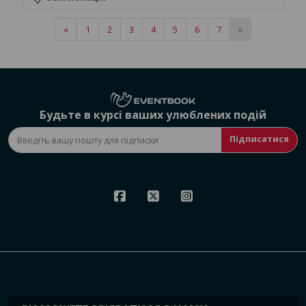
«
1
2
3
4
5
6
7
»
Будьте в курсі ваших улюблених подій
Підписатися