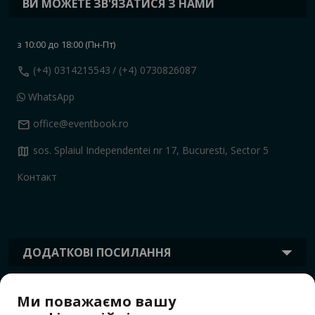
ВИ МОЖЕТЕ ЗВ'ЯЗАТИСЯ З НАМИ
з 10:00 до 18:00 (Пн-Пт)
call
(+4) 0314215543
/ (+4) 0730826087
WhatsApp
mail
office@eventbook.ro
map
sos. Splaiul Independentei nr 17, Bucuresti, Sector 5
Контакт
ДОДАТКОВІ ПОСИЛАННЯ
Ми поважаємо вашу
ІНФОРМАЦІЯ