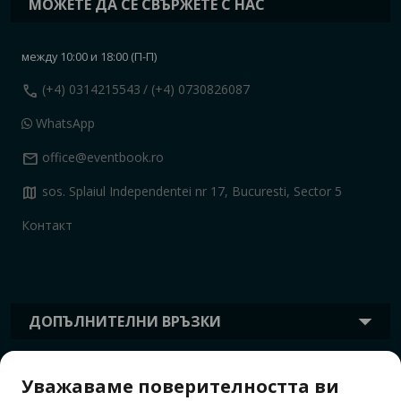
МОЖЕТЕ ДА СЕ СВЪРЖЕТЕ С НАС
между 10:00 и 18:00 (П-П)
call
(+4) 0314215543
/ (+4) 0730826087
WhatsApp
mail
office@eventbook.ro
map
sos. Splaiul Independentei nr 17, Bucuresti, Sector 5
Контакт
ДОПЪЛНИТЕЛНИ ВРЪЗКИ
Уважаваме поверителността ви
ИНФОРМАЦИЯ