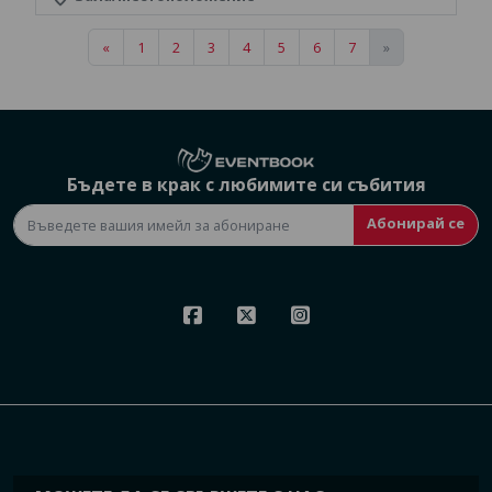
«
1
2
3
4
5
6
7
»
Бъдете в крак с любимите си събития
Абонирай се