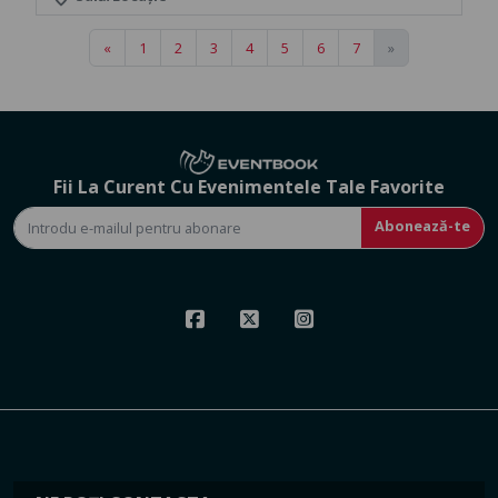
«
1
2
3
4
5
6
7
»
Fii La Curent Cu Evenimentele Tale Favorite
Abonează-te